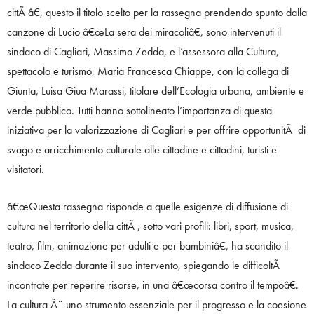
cittÃ â€, questo il titolo scelto per la rassegna prendendo spunto dalla
canzone di Lucio â€œLa sera dei miracoliâ€, sono intervenuti il
sindaco di Cagliari, Massimo Zedda, e l’assessora alla Cultura,
spettacolo e turismo, Maria Francesca Chiappe, con la collega di
Giunta, Luisa Giua Marassi, titolare dell’Ecologia urbana, ambiente e
verde pubblico. Tutti hanno sottolineato l’importanza di questa
iniziativa per la valorizzazione di Cagliari e per offrire opportunitÃ di
svago e arricchimento culturale alle cittadine e cittadini, turisti e
visitatori.
â€œQuesta rassegna risponde a quelle esigenze di diffusione di
cultura nel territorio della cittÃ , sotto vari profili: libri, sport, musica,
teatro, film, animazione per adulti e per bambiniâ€, ha scandito il
sindaco Zedda durante il suo intervento, spiegando le difficoltÃ
incontrate per reperire risorse, in una â€œcorsa contro il tempoâ€.
La cultura Ã¨ uno strumento essenziale per il progresso e la coesione