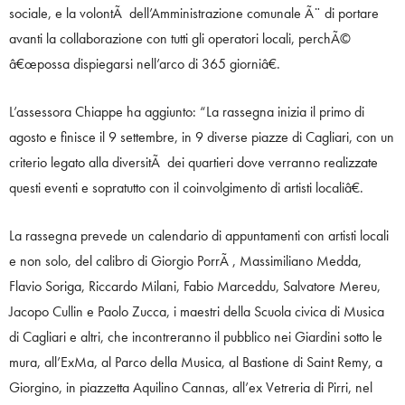
sociale, e la volontÃ dell’Amministrazione comunale Ã¨ di portare
avanti la collaborazione con tutti gli operatori locali, perchÃ©
â€œpossa dispiegarsi nell’arco di 365 giorniâ€.
L’assessora Chiappe ha aggiunto: “La rassegna inizia il primo di
agosto e finisce il 9 settembre, in 9 diverse piazze di Cagliari, con un
criterio legato alla diversitÃ dei quartieri dove verranno realizzate
questi eventi e sopratutto con il coinvolgimento di artisti localiâ€.
La rassegna prevede un calendario di appuntamenti con artisti locali
e non solo, del calibro di Giorgio PorrÃ , Massimiliano Medda,
Flavio Soriga, Riccardo Milani, Fabio Marceddu, Salvatore Mereu,
Jacopo Cullin e Paolo Zucca, i maestri della Scuola civica di Musica
di Cagliari e altri, che incontreranno il pubblico nei Giardini sotto le
mura, all’ExMa, al Parco della Musica, al Bastione di Saint Remy, a
Giorgino, in piazzetta Aquilino Cannas, all’ex Vetreria di Pirri, nel