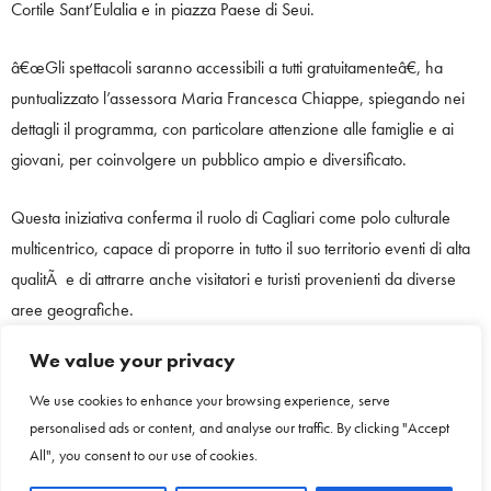
Cortile Sant’Eulalia e in piazza Paese di Seui.
â€œGli spettacoli saranno accessibili a tutti gratuitamenteâ€, ha
puntualizzato l’assessora Maria Francesca Chiappe, spiegando nei
dettagli il programma, con particolare attenzione alle famiglie e ai
giovani, per coinvolgere un pubblico ampio e diversificato.
Questa iniziativa conferma il ruolo di Cagliari come polo culturale
multicentrico, capace di proporre in tutto il suo territorio eventi di alta
qualitÃ e di attrarre anche visitatori e turisti provenienti da diverse
aree geografiche.
We value your privacy
All’incontro con i giornalisti di questa mattina di giovedÃ¬ 25 luglio
2024 anche l’assessora all’Ecologia urbana, ambiente e verde
We use cookies to enhance your browsing experience, serve
personalised ads or content, and analyse our traffic. By clicking "Accept
pubblico, Luisa Giua Marassi, che ha parlato di â€œstretta
All", you consent to our use of cookies.
collaborazione tra gli assessoratiâ€, proficua per la riuscita al meglio
di eventi e manifestazioni che come â€œSi muove la cittÃ â€