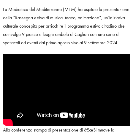
La Mediateca del Mediterraneo (MEM) ha ospitato la presentazione
della “Rassegna estiva di musica, teatro, animazione”, un’iniziativa
culturale concepita per arricchire il programma estivo cittadino che
coinvolge 9 piazze e luoghi simbolo di Cagliari con una serie di
spettacoli ed eventi dal primo agosto sino al 9 settembre 2024.
Alla conferenza stampa di presentazione di â€œSi muove la