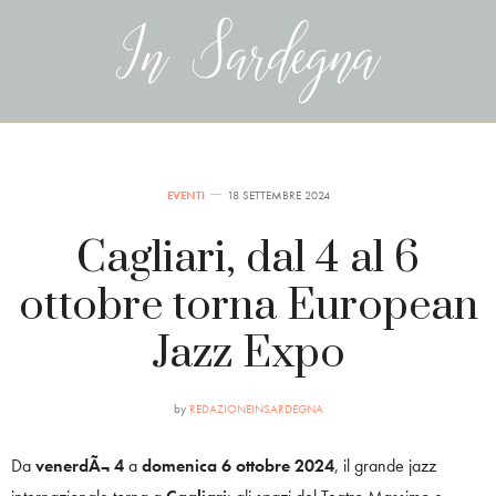
EVENTI
18 SETTEMBRE 2024
Cagliari, dal 4 al 6
ottobre torna European
Jazz Expo
by
REDAZIONEINSARDEGNA
Da
venerdÃ¬ 4
a
domenica 6 ottobre 2024
, il grande jazz