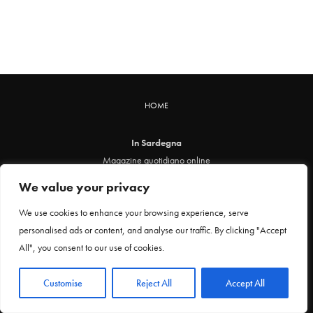
HOME
In Sardegna
Magazine quotidiano online
info@insardegna.online
We value your privacy
Direttore responsabile ed editore: Claudia Marin
Piazza Santa Chiara, 49 - 00186 - Roma
We use cookies to enhance your browsing experience, serve
P.IVA 12912621005
personalised ads or content, and analyse our traffic. By clicking "Accept
Testata online registrata al Tribunale di Roma al n. 29 del 24 febbraio 2021
All", you consent to our use of cookies.
Privacy Policy
Customise
Reject All
Accept All