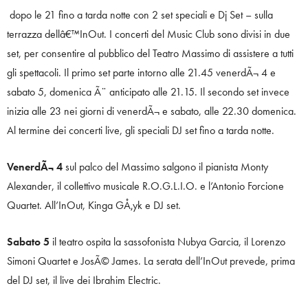
dopo le 21 fino a tarda notte con 2 set speciali e Dj Set – sulla
terrazza dellâ€™InOut. I concerti del Music Club sono divisi in due
set, per consentire al pubblico del Teatro Massimo di assistere a tutti
gli spettacoli. Il primo set parte intorno alle 21.45 venerdÃ¬ 4 e
sabato 5, domenica Ã¨ anticipato alle 21.15. Il secondo set invece
inizia alle 23 nei giorni di venerdÃ¬ e sabato, alle 22.30 domenica.
Al termine dei concerti live, gli speciali DJ set fino a tarda notte.
VenerdÃ¬ 4
sul palco del Massimo salgono il pianista Monty
Alexander, il collettivo musicale R.O.G.L.I.O. e l’Antonio Forcione
Quartet. All’InOut, Kinga GÅ‚yk e DJ set.
Sabato 5
il teatro ospita la sassofonista Nubya Garcia, il Lorenzo
Simoni Quartet e JosÃ© James. La serata dell’InOut prevede, prima
del DJ set, il live dei Ibrahim Electric.