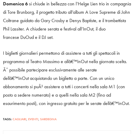
Domenica 6
si chiude in bellezza con l’Helge Lien trio in compagnia
di Tore Brunborg, il progetto tributo all’album A Love Supreme di John
Coltrane guidato da Gary Crosby e Denys Baptiste, e il trombettista
Phil Lassiter. A chiudere serata e festival all’InOut, il duo
francese DuOud e il DJ set.
I biglietti giornalieri permettono di assistere a tutti gli spettacoli in
programma al Teatro Massimo e allâ€™InOut nella giornata scelta.
Ãˆ possibile partecipare esclusivamente alle serate
dellâ€™InOut acquistando un biglietto a parte. Con un unico
abbonamento si puÃ² assistere a tutti i concerti nella sala M1 (con
posto a sedere numerato) e a quelli nella sala M2 (fino ad
esaurimento posti), con ingresso gratuito per le serate dellâ€™InOut.
TAGS:
CAGLIARI
,
EVENTI
,
SARDEGNA