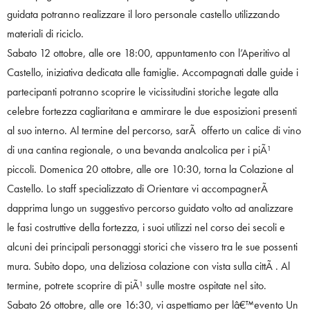
guidata potranno realizzare il loro personale castello utilizzando
materiali di riciclo.
Sabato 12 ottobre, alle ore 18:00, appuntamento con l’Aperitivo al
Castello, iniziativa dedicata alle famiglie. Accompagnati dalle guide i
partecipanti potranno scoprire le vicissitudini storiche legate alla
celebre fortezza cagliaritana e ammirare le due esposizioni presenti
al suo interno. Al termine del percorso, sarÃ offerto un calice di vino
di una cantina regionale, o una bevanda analcolica per i piÃ¹
piccoli. Domenica 20 ottobre, alle ore 10:30, torna la Colazione al
Castello. Lo staff specializzato di Orientare vi accompagnerÃ
dapprima lungo un suggestivo percorso guidato volto ad analizzare
le fasi costruttive della fortezza, i suoi utilizzi nel corso dei secoli e
alcuni dei principali personaggi storici che vissero tra le sue possenti
mura. Subito dopo, una deliziosa colazione con vista sulla cittÃ . Al
termine, potrete scoprire di piÃ¹ sulle mostre ospitate nel sito.
Sabato 26 ottobre, alle ore 16:30, vi aspettiamo per lâ€™evento Un