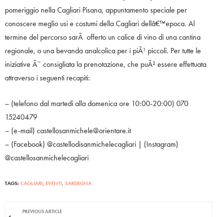
pomeriggio nella Cagliari Pisana, appuntamento speciale per
conoscere meglio usi e costumi della Cagliari dellâ€™epoca. Al
termine del percorso sarÃ offerto un calice di vino di una cantina
regionale, o una bevanda analcolica per i piÃ¹ piccoli. Per tutte le
iniziative Ã¨ consigliata la prenotazione, che puÃ² essere effettuata
attraverso i seguenti recapiti:
– (telefono dal martedi alla domenica ore 10:00-20:00) 070
15240479
– (e-mail) castellosanmichele@orientare.it
– (Facebook) @castellodisanmichelecagliari | (Instagram)
@castellosanmichelecagliari
TAGS:
CAGLIARI
,
EVENTI
,
SARDEGNA
PREVIOUS ARTICLE