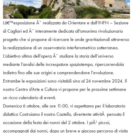
Lâ€™esposizione Ã¨ realizzata da Orientare e dall’INFN – Sezione
di Cagliari ed Ã¨ interamente dedicata all’omonimo rivoluzionario
progetto che si propone di ricercare le onde gravitazionali attraverso
la realizzazione di un osservatorio interferometrico sotterraneo.
L’obiettivo ultimo dell’opera Ã¨ studiare la storia dell’universo
mediante l’analisi delle increspature spaziotempo, ripercorrendola
indietro fino alle sue origini e comprendendone l’evoluzione.
Entrambe le esposizioni sono visitabili sino al 24 novembre 2024. Il
nostro Centro d’Arte e Cultura vi propone per le prossime settimane
un ricco calendario di eventi.
Domenica 6 ottobre, alle ore 11:00, vi aspettiamo per il laboratorio
didattico Costruiamo il nostro Castello, divertente attivitÃ pensata il
occasione della festa dei nonni del 2 ottobre. I piÃ¹ piccoi,
accompagnati dai nonni, dopo un breve e giocoso percorso di visita