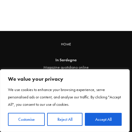
HOME
In Sardegna
Magazine quotidiano online
info@insardegna.online
We value your privacy
Direttore responsabile ed editore: Claudia Marin
Piazza Santa Chiara, 49 - 00186 - Roma
We use cookies to enhance your browsing experience, serve
P.IVA 12912621005
personalised ads or content, and analyse our traffic. By clicking "Accept
Testata online registrata al Tribunale di Roma al n. 29 del 24 febbraio 2021
All", you consent to our use of cookies.
Privacy Policy
Customise
Reject All
Accept All