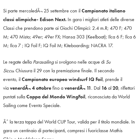
Si parte mercoledÃ¬ 25 settembre con il
Campionato italiano
classi olimpiche- Edison Next.
In gara i migliori atleti delle diverse
Classi che prendono parte ai Giochi Olimpici: 2.4 m.R; 470 F; 470
M; 470 Misto; 49er; 49er FX; Hansa 303 (Keelboat); Ilca 6 F; Ilca 6
M; Ilca 7 ; IQ Foil F; IQ Foil M; Kiteboarding; NACRA 17.
Le regate della
Parasailing
si svolgono nelle acque di
Su
Siccu
.
Chiusura il 29 con la premiazione finale. Il secondo
evento, il
Campionato europeo windsurf IQ Foil
, prende il
via
venerdÃ¬ 4 ottobre
fino a
venerdÃ¬ 11
. Dal
16
al
20
, riflettori
puntati sulla
Coppa del Mondo WingFoil
, riconosciuta da World
Sailing come Evento Speciale.
Ãˆ la terza tappa del World CUP Tour, valida per il titolo mondiale. In
gara un centinaio di partecipanti, compresi i fuoriclasse Mathis