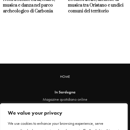
musica e danza nel parco
musica tra Oristano e undici
archeologico di Carbonia
comuni del territorio
HOME
In Sardegna
Magazine quotidiano online
info@insardegna.online
We value your privacy
Direttore responsabile ed editore: Claudia Marin
Piazza Santa Chiara, 49 - 00186 - Roma
We use cookies to enhance your browsing experience, serve
P.IVA 12912621005