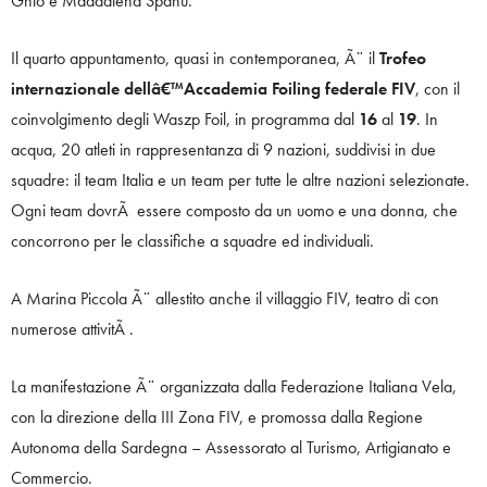
Ghio e Maddalena Spanu.
Il quarto appuntamento, quasi in contemporanea, Ã¨ il
Trofeo
internazionale dellâ€™Accademia Foiling federale FIV
, con il
coinvolgimento degli Waszp Foil, in programma dal
16
al
19
. In
acqua, 20 atleti in rappresentanza di 9 nazioni, suddivisi in due
squadre: il team Italia e un team per tutte le altre nazioni selezionate.
Ogni team dovrÃ essere composto da un uomo e una donna, che
concorrono per le classifiche a squadre ed individuali.
A Marina Piccola Ã¨ allestito anche il villaggio FIV, teatro di con
numerose attivitÃ .
La manifestazione Ã¨ organizzata dalla Federazione Italiana Vela,
con la direzione della III Zona FIV, e
promossa dalla Regione
Autonoma della Sardegna – Assessorato al Turismo, Artigianato e
Commercio.