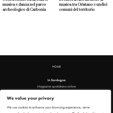
musica e danza nel parco
musica tra Oristano e undici
archeologico di Carbonia
comuni del territorio
HOME
In Sardegna
Magazine quotidiano online
info@insardegna.online
We value your privacy
Direttore responsabile ed editore: Claudia Marin
Piazza Santa Chiara, 49 - 00186 - Roma
We use cookies to enhance your browsing experience, serve
P.IVA 12912621005