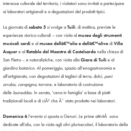
interesse culturale del territorio, i visitatori sono invitati a partecipare
ai laboratori artigianali e a degustazioni del prodotti tipici.
La giornata di
sabato 5
si svolge a
Tuili
: di mattina, previste le
esperienze storico-culturali – con visita al
museo degli strumenti
musicali sardi
e al
museo dellâ€™olio e dellâ€™olivo
di
Villa
Asquer
e al
Retablo del Maestro di Castelsardo
nella chiesa di
San Pietro -, e naturalistiche, con visita alla
Giara di Tuili
e al
giardino botanico. Al pomeriggio, spazio all’enogastronomia e
all’artigianato, con degustazioni di taglieri di terra, dolci,
pani
arrubiu
,
carapigna
, torrone, e laboratorio di costruzione
delle
launeddas
. In serata, ‘cena in famiglia’ a base di piatti
tradizionali locali e di ciÃ² che Ã¨ stato prodotto nei laboratori.
Domenica 6
l’evento si sposta a Genuri. Le prime attivitÃ sono
dedicate all’olio, con la visita agli olivi plurisecolari, il laboratorio della