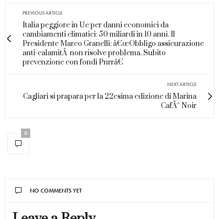
PREVIOUS ARTICLE
Italia peggiore in Ue per danni economici da
cambiamenti climatici: 50 miliardi in 10 anni. Il
Presidente Marco Granelli: â€œObbligo assicurazione
anti-calamitÃ non risolve problema. Subito
prevenzione con fondi Pnrrâ€
NEXT ARTICLE
Cagliari si prapara per la 22esima edizione di Marina
CafÃ¨ Noir
0
NO COMMENTS YET
Leave a Reply