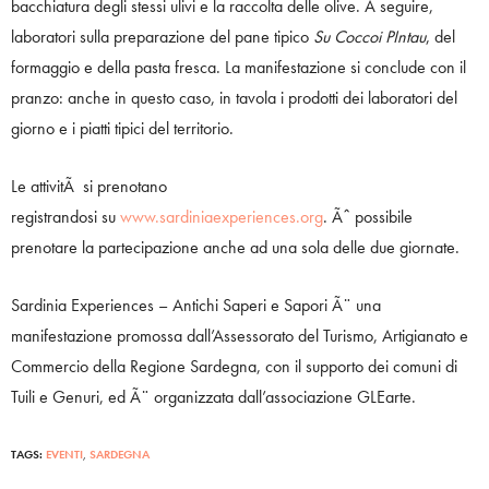
bacchiatura degli stessi ulivi e la raccolta delle olive. A seguire,
laboratori sulla preparazione del pane tipico
Su Coccoi PIntau
, del
formaggio e della pasta fresca. La manifestazione si conclude con il
pranzo: anche in questo caso, in tavola i prodotti dei laboratori del
giorno e i piatti tipici del territorio.
Le attivitÃ si prenotano
registrandosi su
www.sardiniaexperiences.org
. Ãˆ possibile
prenotare la partecipazione anche ad una sola delle due giornate.
Sardinia Experiences – Antichi Saperi e Sapori Ã¨ una
manifestazione promossa dall’Assessorato del Turismo, Artigianato e
Commercio della Regione Sardegna, con il supporto dei comuni di
Tuili e Genuri, ed Ã¨ organizzata dall’associazione
GLEarte.
TAGS:
EVENTI
,
SARDEGNA