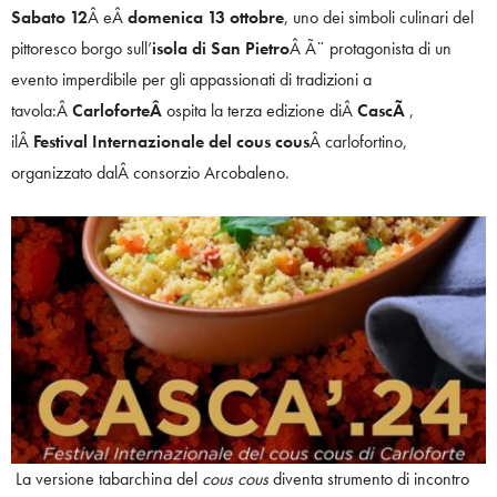
Sabato 12
Â eÂ
domenica 13 ottobre
, uno dei simboli culinari del
pittoresco borgo sull’
isola di San Pietro
Â Ã¨ protagonista di un
evento imperdibile per gli appassionati di tradizioni a
tavola:Â
CarloforteÂ
ospita la terza edizione diÂ
CascÃ
,
ilÂ
Festival Internazionale del cous cous
Â carlofortino,
organizzato dalÂ consorzio Arcobaleno.
La versione tabarchina del
cous cous
diventa strumento di incontro