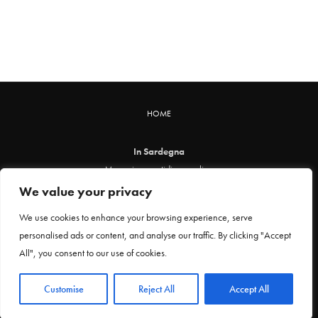
HOME
In Sardegna
Magazine quotidiano online
info@insardegna.online
We value your privacy
Direttore responsabile ed editore: Claudia Marin
We use cookies to enhance your browsing experience, serve
Piazza Santa Chiara, 49 - 00186 - Roma
personalised ads or content, and analyse our traffic. By clicking "Accept
P.IVA 12912621005
All", you consent to our use of cookies.
Testata online registrata al Tribunale di Roma al n. 29 del 24 febbraio 2021
Privacy Policy
Customise
Reject All
Accept All