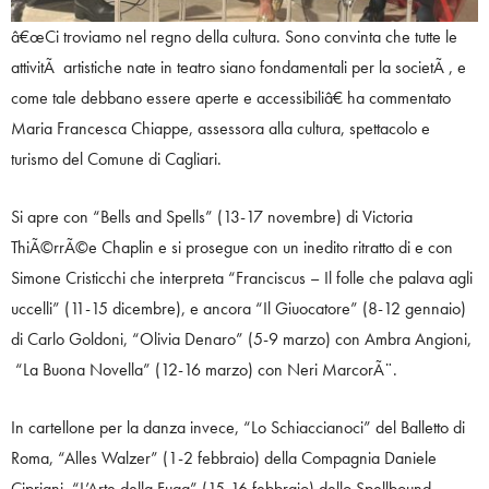
â€œCi troviamo nel regno della cultura. Sono convinta che tutte le
attivitÃ artistiche nate in teatro siano fondamentali per la societÃ , e
come tale debbano essere aperte e accessibiliâ€ ha commentato
Maria Francesca Chiappe, assessora alla cultura, spettacolo e
turismo del Comune di Cagliari.
Si apre con “Bells and Spells” (13-17 novembre) di Victoria
ThiÃ©rrÃ©e Chaplin e si prosegue con un inedito ritratto di e con
Simone Cristicchi che interpreta “Franciscus – Il folle che palava agli
uccelli” (11-15 dicembre), e ancora “Il Giuocatore” (8-12 gennaio)
di Carlo Goldoni, “Olivia Denaro” (5-9 marzo) con Ambra Angioni,
“La Buona Novella” (12-16 marzo) con Neri MarcorÃ¨.
In cartellone per la danza invece, “Lo Schiaccianoci” del Balletto di
Roma, “Alles Walzer” (1-2 febbraio) della Compagnia Daniele
Cipriani, “L’Arte della Fuga” (15-16 febbraio) dello Spellbound