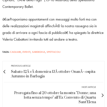
Contemporary Ballet.
â€œProponiamo appuntamenti con messaggi molto forti ma con
delle realizzazioni magistrali affinchÃ© la nostra rassegna sia in
grado di arrivare a ogni fascia di pubblicoâ€ ha spiegato la direttrice
Valeria Ciabattoni invitando tutti ad andare a teatro.
TAGS:
CAGLIARI
,
EVENTI
,
SARDEGNA
,
SPETTACOLI
PREVIOUS ARTICLE
Sabato 12Â eÂ domenica 13Â ottobre OnanÃ¬ ospita
Autunno in Barbagia
NEXT ARTICLE
Prorogata fino al 20 ottobre la mostra "Donne, una
lotta senza tempo" all'Ex Convento di Quartu
Sant'Elena