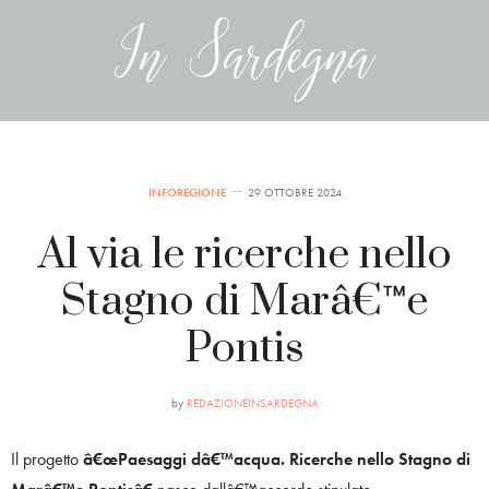
INFOREGIONE
29 OTTOBRE 2024
Al via le ricerche nello
Stagno di Marâ€™e
Pontis
by
REDAZIONEINSARDEGNA
Il progetto
â€œPaesaggi dâ€™acqua. Ricerche nello Stagno di