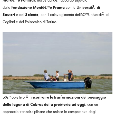
Marâ€™e Pontisâ€
nasce dallâ€™accordo stipulato
dalla
Fondazione Montâ€™e Prama
con le
UniversitÃ di
Sassari
e del
Salento
, con il coinvolgimento dellâ€™UniversitÃ di
Cagliari e del Politecnico di Torino.
Lâ€™obiettivo Ã¨
ricostruire le trasformazioni del paesaggio
della laguna di Cabras dalla preistoria ad oggi
, con un
approccio transdisciplinare che unisce le competenze degli