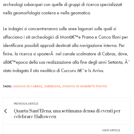
archeologi subacquei con quelle di gruppi di ricerca specializzati
nella geomorfologia costiera e nella geomatica.
Le indagini si concentreranno sulle aree lagunari sulle quali si
affacciano i siti archeologici di Montâ€™e Prama e Conca Illoni per
identificare possibili approdi destinati alla navigazione interna. Per
finire, la ricerca si sposterÃ nel canale scolmatore di Cabras, dove,
allâ€™epoca della sua realizzazione alla fine degli anni Settanta, Ã¨
stato indagato il sito neolitico di Cuccuru â€˜e Is Arrius.
TAGS:
LAGUNA DI CABRAS
,
SARDEGNA
,
STAGNO DI MARÂ€™E PONTIS
PREVIOUS ARTICLE
Quartu Sant'Elena, una settimana densa di eventi per
celebrare Halloween
NEXT ARTICLE