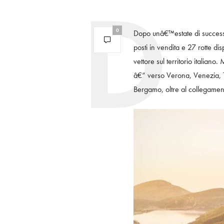
0
Dopo unâ€™estate di successo
posti in vendita e 27 rotte d
vettore sul territorio italian
â€“ verso Verona, Venezia, To
Bergamo, oltre al collegament