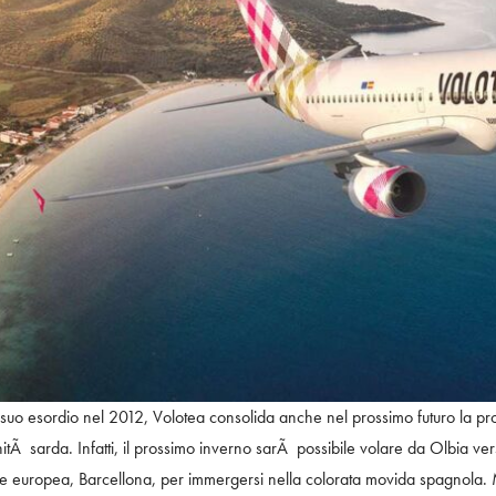
suo esordio nel 2012, Volotea consolida anche nel prossimo futuro la pro
 sarda. Infatti, il prossimo inverno sarÃ possibile volare da Olbia verso
e europea, Barcellona, per immergersi nella colorata movida spagnola. Ma