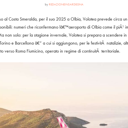
by
REDAZIONEINSARDEGNA
 al Costa Smeralda, per il suo 2025 a Olbia, Volotea prevede circa un +
isponibili: numeri che riconfermano lâ€™aeroporto di Olbia come il piÃ¹ im
o. Ma non solo: per la stagione invernale, Volotea si prepara a scendere in
rino e Barcellona â€“ a cui si aggiungono, per le festivitÃ natalizie, al
o verso Roma Fiumicino, operato in regime di continuitÃ territoriale.