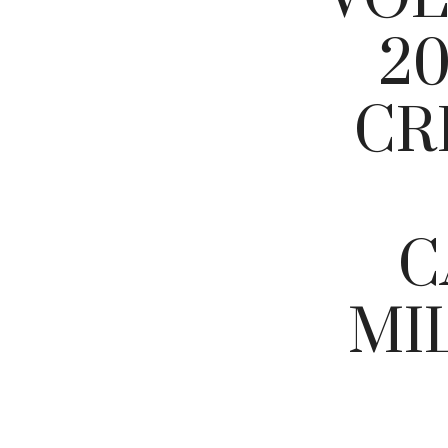
20
CR
C
MIL