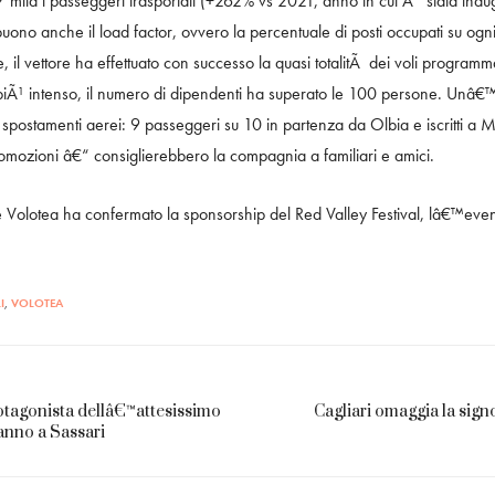
87 mila i passeggeri trasportati (+262% vs 2021, anno in cui Ã¨ stata inau
ono anche il load factor, ovvero la percentuale di posti occupati su ogni 
e, il vettore ha effettuato con successo la quasi totalitÃ dei voli program
o piÃ¹ intenso, il numero di dipendenti ha superato le 100 persone. Unâ€™o
ri spostamenti aerei: 9 passeggeri su 10 in partenza da Olbia e iscritti
 promozioni â€“ consiglierebbero la compagnia a familiari e amici.
 Volotea ha confermato la sponsorship del Red Valley Festival, lâ€™even
I
,
VOLOTEA
tagonista dellâ€™attesissimo
Cagliari omaggia la sign
anno a Sassari