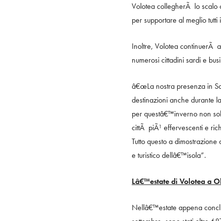
Volotea collegherÃ lo scalo o
per supportare al meglio tutti
Inoltre, Volotea continuerÃ a
numerosi cittadini sardi e busi
â€œLa nostra presenza in Sard
destinazioni anche durante l
per questâ€™inverno non sol
cittÃ piÃ¹ effervescenti e ric
Tutto questo a dimostrazione 
e turistico dellâ€™isola”.
Lâ€™estate di Volotea a O
Nellâ€™estate appena conclu