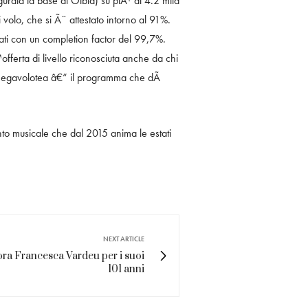
gurata la base di Olbia) su piÃ¹ di 4.2 mila
volo, che si Ã¨ attestato intorno al 91%.
mati con un completion factor del 99,7%.
fferta di livello riconosciuta anche da chi
 a Megavolotea â€“ il programma che dÃ
to musicale che dal 2015 anima le estati
NEXT ARTICLE
ora Francesca Vardeu per i suoi
101 anni