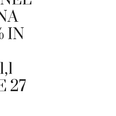
UNA
 IN
,1
E 27