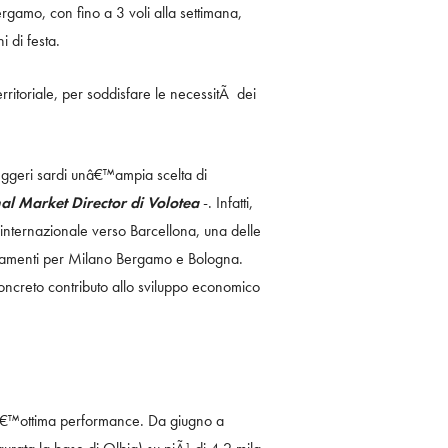
gamo, con fino a 3 voli alla settimana,
i di festa.
ritoriale, per soddisfare le necessitÃ dei
seggeri sardi unâ€™ampia scelta di
al Market Director di Volotea
-. Infatti,
nternazionale verso Barcellona, una delle
ollegamenti per Milano Bergamo e Bologna.
concreto contributo allo sviluppo economico
nâ€™ottima performance. Da giugno a