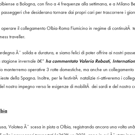
lbiense a Bologna, con fino a 4 frequenze alla settimana, e a Milano Ber
 i passeggeri che desiderano tornare dai propri cari per trascorrere i giorn
 operare il collegamento Olbia-Roma Fiumicino in regime di continuitÃ ter
ness traveller.
egna Ã¨ solida e duratura, e siamo felici di poter offrire ai nostri pas
a stagione invernale â€“
ha commentato Valeria Rebasti, Internation
o manterremo operative 3 rotte domestiche, ma anche un collegamento i
hieste della Spagna. Inoltre, per le festivitÃ natalizie ri-attiveremo i c
del nostro impegno verso le esigenze di mobilitÃ dei sardi e del nostro 
lbia
sa, Volotea Ã¨ scesa in pista a Olbia, registrando ancora una volta u