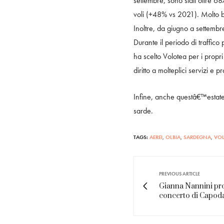
settembre, sono stati oltre 6
voli (+48% vs 2021). Molto bu
Inoltre, da giugno a settembr
Durante il periodo di traffic
ha scelto Volotea per i prop
diritto a molteplici servizi e
Infine, anche questâ€™estate
sarde.
TAGS:
AEREI
,
OLBIA
,
SARDEGNA
,
VOL
PREVIOUS ARTICLE
Gianna Nannini pro
concerto di Capod