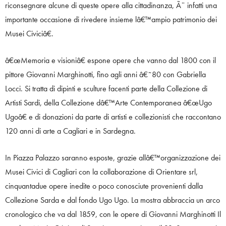
riconsegnare alcune di queste opere alla cittadinanza, Ã¨ infatti una
importante occasione di rivedere insieme lâ€™ampio patrimonio dei
Musei Civiciâ€.
â€œMemoria e visioniâ€ espone opere che vanno dal 1800 con il
pittore Giovanni Marghinotti, fino agli anni â€˜80 con Gabriella
Locci. Si tratta di dipinti e sculture facenti parte della Collezione di
Artisti Sardi, della Collezione dâ€™Arte Contemporanea â€œUgo
Ugoâ€ e di donazioni da parte di artisti e collezionisti che raccontano
120 anni di arte a Cagliari e in Sardegna.
In Piazza Palazzo saranno esposte, grazie allâ€™organizzazione dei
Musei Civici di Cagliari con la collaborazione di Orientare srl,
cinquantadue opere inedite o poco conosciute provenienti dalla
Collezione Sarda e dal fondo Ugo Ugo. La mostra abbraccia un arco
cronologico che va dal 1859, con le opere di Giovanni Marghinotti Il