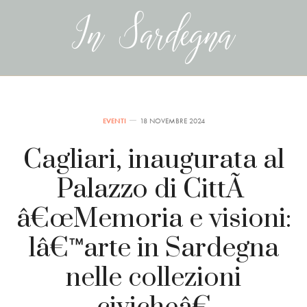
EVENTI
18 NOVEMBRE 2024
Cagliari, inaugurata al
Palazzo di CittÃ
â€œMemoria e visioni:
lâ€™arte in Sardegna
nelle collezioni