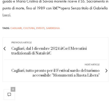
guado e Maria Cristina di Savoia morente riceve il SS. Sacramento in
punto di morte, fino al 1989 con lâ€™opera Senza titolo di Gabriella
Locci.
TAGS:
CAGLIARI
,
CULTURA
,
EVENTI
,
SARDEGNA
PREVIOUS ARTICLE
Cagliari, dal 1 dicembre 2024 â€œI Mercatini
tradizionali di Nataleâ€
NEXT ARTICLE
Cagliari, tutto pronto per il Festival sardo del turismo
accessibile "Monumenti a Ruota Libera"
0