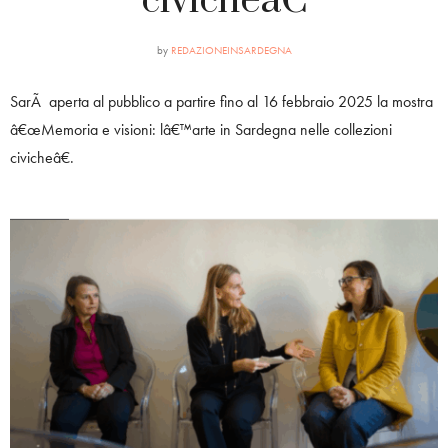
civicheâ€
by
REDAZIONEINSARDEGNA
SarÃ aperta al pubblico a partire fino al 16 febbraio 2025 la mostra
â€œMemoria e visioni: lâ€™arte in Sardegna nelle collezioni
civicheâ€.