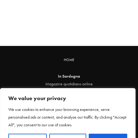
HOME
In Sardegna
Magazine quotidiano online
info@insardegna.online
We value your privacy
Direttore responsabile ed editore: Claudia Marin
Piazza Santa Chiara, 49 - 00186 - Roma
We use cookies to enhance your browsing experience, serve
P.IVA 12912621005
personalised ads or content, and analyse our traffic. By clicking "Accept
Testata online registrata al Tribunale di Roma al n. 29 del 24 febbraio 2021
All", you consent to our use of cookies.
Privacy Policy