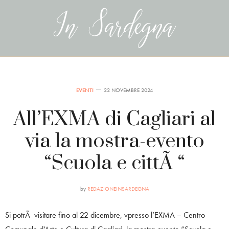
EVENTI
22 NOVEMBRE 2024
All’EXMA di Cagliari al
via la mostra-evento
“Scuola e cittÃ “
by
REDAZIONEINSARDEGNA
Si potrÃ visitare fino al 22 dicembre, vpresso l’EXMA – Centro