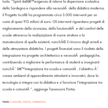
Isola. “Spinti dallâ€™esigenza di ridurre la dispersione scolastica
della Sardegna e rispondere alla necessitÃ della didattica moderna,
il Progetto Iscol@ ha programmato circa 3.000 interventi per un
costo di quasi 913 milioni di euro. Gli interventi riguardano progetti di
miglioramento della sicurezza, della funzionalitÃ e del comfort delle
scuole attraverso la realizzazione di nuove strutture o la
manutenzione di quelle esistenti, nonchÃ© il rinnovo degli arredi e
delle attrezzature didattiche. I progetti finanziati sono il risultato della
integrazione tra progetto architettonico e necessitÃ pedagogiche,
contribuendo a migliorare le performance di studenti e insegnanti
nonchÃ¨ lâ€™integrazione tra scuola e comunitÃ . L’obiettivo Ã¨
creare ambienti di apprendimento stimolanti e innovativi, dove la
tecnologia si integra con la didattica e si favorisce l’integrazione tra
scuola e comunitÃ “, aggiunge l’assessora Portas.
TAGS:
CAGLIARI
,
EVENTI
,
SARDEGNA