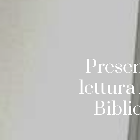
Presen
lettur
Bibli