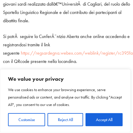
giovani sardi realizzata dallâ€™UniversitÃ di Cagliari, del ruolo dello
Sportello Linguistico Regionale e del contributo dei partecipanti al
dibattito finale.
Si potrÃ seguire la CunferÃ¨ntzia Aberta anche online accedendo e
registrandosi tramite il link
seguente
https://regsardegna.webex.com/weblink/register/rc39
con il QRcode presente nella locandina.
TAGS:
CULTURA
,
EVENTI
,
SARDEGNA
We value your privacy
We use cookies to enhance your browsing experience, serve
PREVIOUS ARTICLE
personalised ads or content, and analyse our traffic. By clicking "Accept
Cagliari, alla MEM un seminario dedicato a "Su
All", you consent to our use of cookies.
Romanzu in limba sarda: contu, caminu, testimonias"
Customise
Reject All
Accept All
NEXT ARTICLE
Cagliari,incontro sul nuovo Piano urbanistico