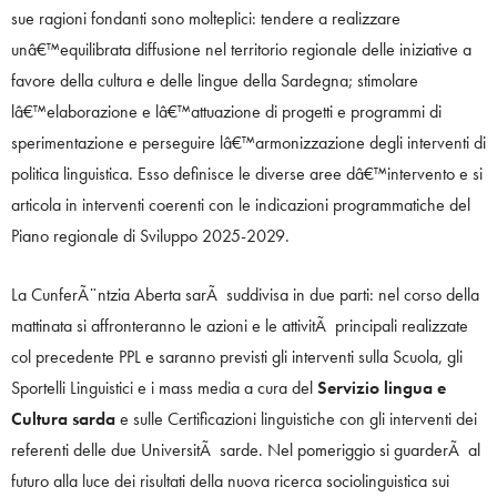
sue ragioni fondanti sono molteplici: tendere a realizzare
unâ€™equilibrata diffusione nel territorio regionale delle iniziative a
favore della cultura e delle lingue della Sardegna; stimolare
lâ€™elaborazione e lâ€™attuazione di progetti e programmi di
sperimentazione e perseguire lâ€™armonizzazione degli interventi di
politica linguistica. Esso definisce le diverse aree dâ€™intervento e si
articola in interventi coerenti con le indicazioni programmatiche del
Piano regionale di Sviluppo 2025-2029.
La CunferÃ¨ntzia Aberta sarÃ suddivisa in due parti: nel corso della
mattinata si affronteranno le azioni e le attivitÃ principali realizzate
col precedente PPL e saranno previsti gli interventi sulla Scuola, gli
Sportelli Linguistici e i mass media a cura del
Servizio lingua e
Cultura sarda
e sulle Certificazioni linguistiche con gli interventi dei
referenti delle due UniversitÃ sarde. Nel pomeriggio si guarderÃ al
futuro alla luce dei risultati della nuova ricerca sociolinguistica sui