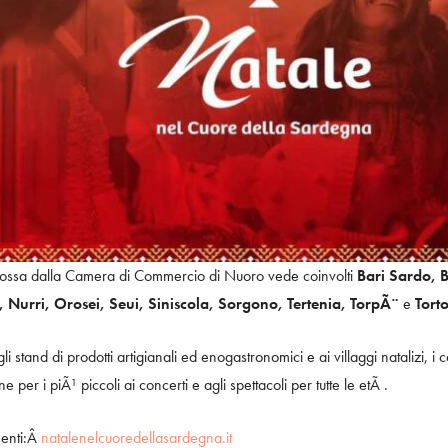
omossa dalla Camera di Commercio di Nuoro vede coinvolti
Bari Sardo, Bi
Nurri, Orosei, Seui, Siniscola, Sorgono, Tertenia, TorpÃ¨
e
Torto
agli stand di prodotti artigianali ed enogastronomici e ai villaggi natalizi, 
e per i piÃ¹ piccoli ai concerti e agli spettacoli per tutte le etÃ .
menti:Â
natalenelcuoredellasardegna.it