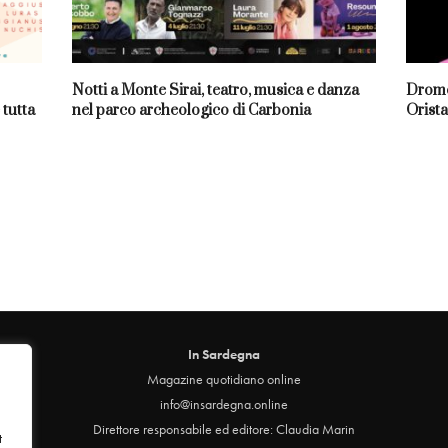
Notti a Monte Sirai, teatro, musica e danza
Dromo
 tutta
nel parco archeologico di Carbonia
Orista
In Sardegna
Magazine quotidiano online
info@insardegna.online
Direttore responsabile ed editore: Claudia Marin
t