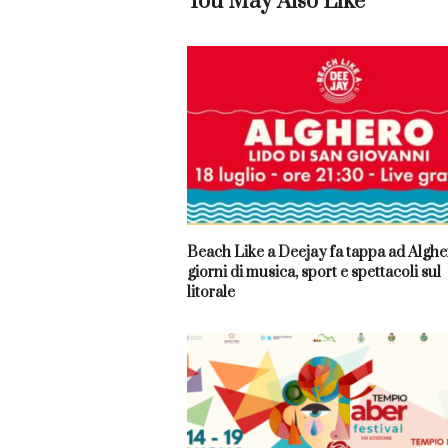
You May Also Like
Beach Like a Deejay fa tappa ad Algher
giorni di musica, sport e spettacoli sul
litorale