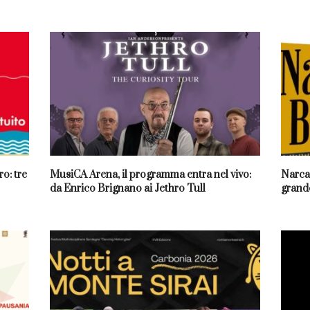
o: tre
MusiCA Arena, il programma entra nel vivo:
Narcao
da Enrico Brignano ai Jethro Tull
grande