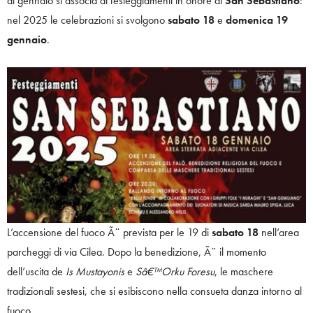
di gennaio si associa ai festeggiamenti in onore di
San Sebastiano
:
nel 2025 le celebrazioni si svolgono
sabato 18
e
domenica 19
gennaio
.
L’accensione del fuoco Ã¨ prevista per le 19 di
sabato 18
nell’area
parcheggi di via Cilea. Dopo la benedizione, Ã¨ il momento
dell’uscita de
Is Mustayonis
e
Sâ€™Orku Foresu
, le maschere
tradizionali sestesi, che si esibiscono nella consueta danza intorno al
fuoco.