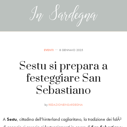
EVENTI
8 GENNAIO 2025
Sestu si prepara a
festeggiare San
Sebastiano
by
REDAZIONEINSARDEGNA
A
Sestu
, cittadina dell’hinterland cagliaritano, la tradizione dei falÃ²