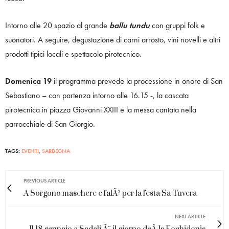
Intorno alle 20 spazio al grande
ballu tundu
con gruppi folk e
suonatori. A seguire, degustazione di carni arrosto, vini novelli e altri
prodotti tipici locali e spettacolo pirotecnico.
Domenica 19
il programma prevede la processione in onore di San
Sebastiano – con partenza intorno alle 16.15 -, la cascata
pirotecnica in piazza Giovanni XXIII e la messa cantata nella
parrocchiale di San Giorgio.
TAGS:
EVENTI
,
SARDEGNA
PREVIOUS ARTICLE
A Sorgono maschere e falÃ² per la festa Sa Tuvera
NEXT ARTICLE