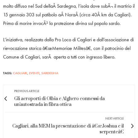
molto diffuso nel Sud dellaÂ Sardegna, l’isola dove subÃ¬ il martirio il
15 gennaio 303 sul patibolo aÂ NoraÂ (circa 40Â km da Cagliari).
Prima di morire invocÃ² la protezione divina sul popolo sardo.
L’iniziativa, realizzata dalla Pro Loco di Cagliari e dall’associazione di
rievocazione storica â€œMemoriae Militesâ€, con il patrocinio del
Comune di Cagliari, sarÃ aperta a tutti con ingresso libero.
TAGS:
CAGLIARI
,
EVENTI
,
SARDEGNA
PREVIOUS ARTICLE
Gli aeroporti di Olbia e Alghero connessi da
un'autostrada in fibra ottica
NEXT ARTICLE
Cagliari, alla MEM la presentazione di â€œJoshua e il
serpenteâ€