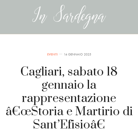
EVENTI
14 GENNAIO 2025
Cagliari, sabato 18
gennaio la
rappresentazione
â€œStoria e Martirio di
Sant’Efisioâ€