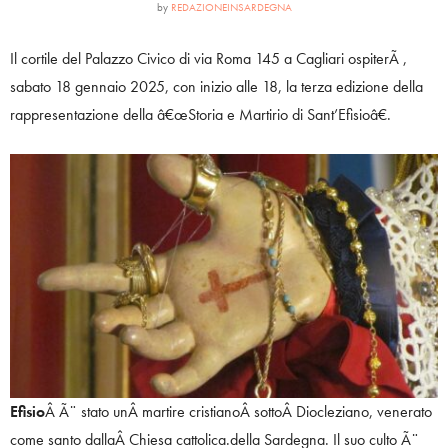
by
REDAZIONEINSARDEGNA
Il cortile del Palazzo Civico di via Roma 145 a Cagliari ospiterÃ ,
sabato 18 gennaio 2025, con inizio alle 18, la terza edizione della
rappresentazione della â€œStoria e Martirio di Sant’Efisioâ€.
Efisio
Â Ã¨ stato unÂ martire cristianoÂ sottoÂ Diocleziano, venerato
come santo dallaÂ Chiesa cattolica.della Sardegna. Il suo culto Ã¨