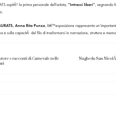
ATS ospitÃ² la prima personale dell’artista,
“Intrecci liberi”
, segnando l
o.
 MURATS, Anna Rita Punzo
, lâ€™esposizione rappresenta un’importante 
a e sulla capacitÃ del filo di trasformarsi in narrazione, struttura e memo
tore e racconti di Carnevale nelle
Nughedu San NicolÃ²
ari