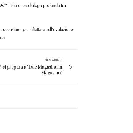
â€™inizio di un dialogo profondo tra
occasione per riflettere sull’evoluzione
ria.
NEXT ARTICLE
 si prepara a "Dae Magasinu in
Magasinu"