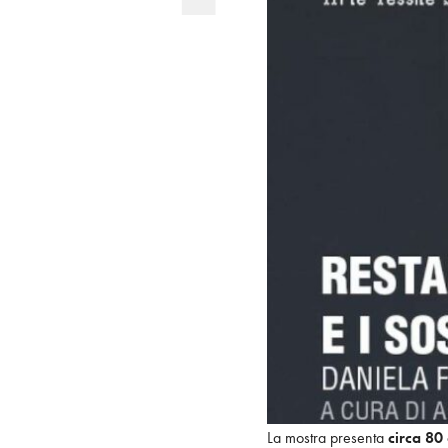
La mostra presenta
circa 80