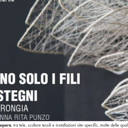
 opere
, tra tele, sculture tessili e installazioni site-specific, molte delle qua