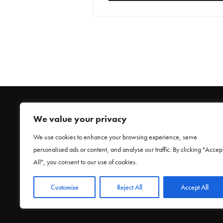
We value your privacy
We use cookies to enhance your browsing experience, serve
personalised ads or content, and analyse our traffic. By clicking "Accep
HOME
All", you consent to our use of cookies.
Customise
Reject All
Accept All