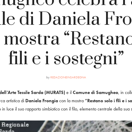
ile di Daniela Fr
 mostra “Restano
fili e i sostegni”
by
REDAZIONEINSARDEGNA
ell’Arte Tessile Sarda (MURATS)
e il
Comune di Samugheo
, in co
ca artistica di
Daniela Frongia
con la mostra
“Restano solo i fili e i s
o in luce il suo rapporto simbiotico con il filo, elemento centrale della sua