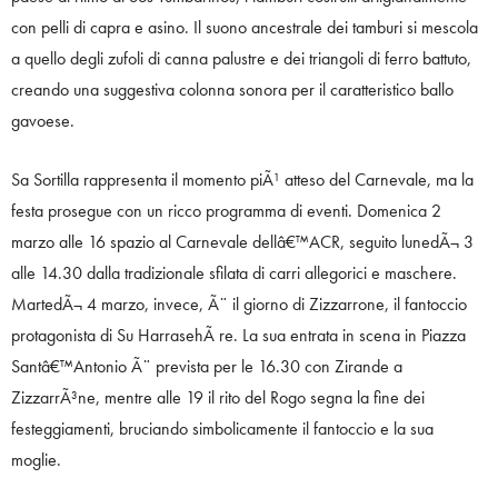
con pelli di capra e asino. Il suono ancestrale dei tamburi si mescola
a quello degli zufoli di canna palustre e dei triangoli di ferro battuto,
creando una suggestiva colonna sonora per il caratteristico ballo
gavoese.
Sa Sortilla rappresenta il momento piÃ¹ atteso del Carnevale, ma la
festa prosegue con un ricco programma di eventi. Domenica 2
marzo alle 16 spazio al Carnevale dellâ€™ACR, seguito lunedÃ¬ 3
alle 14.30 dalla tradizionale sfilata di carri allegorici e maschere.
MartedÃ¬ 4 marzo, invece, Ã¨ il giorno di Zizzarrone, il fantoccio
protagonista di Su HarrasehÃ re. La sua entrata in scena in Piazza
Santâ€™Antonio Ã¨ prevista per le 16.30 con Zirande a
ZizzarrÃ³ne, mentre alle 19 il rito del Rogo segna la fine dei
festeggiamenti, bruciando simbolicamente il fantoccio e la sua
moglie.