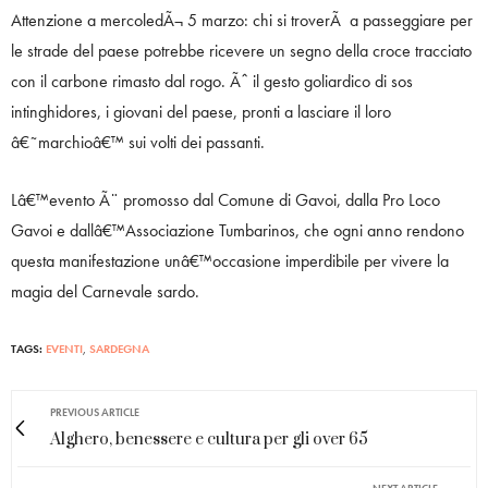
Attenzione a mercoledÃ¬ 5 marzo: chi si troverÃ a passeggiare per
le strade del paese potrebbe ricevere un segno della croce tracciato
con il carbone rimasto dal rogo. Ãˆ il gesto goliardico di sos
intinghidores, i giovani del paese, pronti a lasciare il loro
â€˜marchioâ€™ sui volti dei passanti.
Lâ€™evento Ã¨ promosso dal Comune di Gavoi, dalla Pro Loco
Gavoi e dallâ€™Associazione Tumbarinos, che ogni anno rendono
questa manifestazione unâ€™occasione imperdibile per vivere la
magia del Carnevale sardo.
TAGS:
EVENTI
,
SARDEGNA
PREVIOUS ARTICLE
Alghero, benessere e cultura per gli over 65