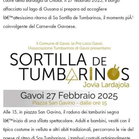
cuore della Barbagia di Ollolai. Il 27 febbraio 2025, il borgo
affacciato sul lago di Gusana si prepara ad accogliere
lâ€™attesissimo ritorno di Sa Sortilla de Tumbarinos, il momento piÃ¹
coinvolgente del Carnevale Gavoese.
Alle 15, in piazza San Gavino, il raduno dei tamburini segna
lâ€™inizio di una sfilata spettacolare. Adulti e bambini, vestiti con il
tipico costume in velluto e altri abiti tradizionali, percorrono le vie del
paese al ritmo di Sos Tumbarinos, i tamburi costruiti artigianalmente