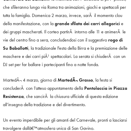
che sfileranno lungo via Roma tra animazioni, giochi e spettacoli per
tutta la famiglia. Domenica 2 marzo, invece, sarÃ il momento clou
della manifestazione, con la
grande sfilata dei carri allegorici
e
dei gruppi mascherati. Il corteo partirÃ intorno alle 11 e animerÃ le
vie del centro fino a sera, concludendosi con il suggestivo
rogo di
Su Baballotti
, la tradizionale Festa della Birra e la premiazione delle
maschere e dei carri piÃ¹ spettacolari. La serata si chiuderÃ con un
DJ set per far ballare i partecipanti fino a notte fonda.
MartedÃ¬ 4 marzo, giorno di
MartedÃ¬ Grasso
, la festa si
concluderÃ con l’atteso appuntamento della
Pentolaccia in Piazza
Resistenza
, che sancirÃ la chiusura ufficiale di questa edizione
all’insegna della tradizione e del divertimento.
Un evento imperdibile per gli amanti del Carnevale, pronti a lasciarsi
travolgere dallâ€™atmosfera unica di San Gavino.