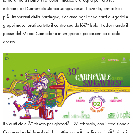
torneranno a riempirsi di colori, musica e allegria per la 39Âª
edizione del Carnevale storico sangavinese. L’evento, ormai tra i
piÃ¹ importanti della Sardegna, richiama ogni anno carri allegorici e
gruppi mascherati da tutto il centro-sud dellâ€™Isola, trasformando il
paese del Medio Campidano in un grande palcoscenico a cielo
aperto.
Il via ufficiale Ã¨ fissato per giovedÃ¬ 27 febbraio, con il tradizionale
Carnevale dei bambini
: la mattinata sarÃ dedicata ai piÃ¹ piccoli,