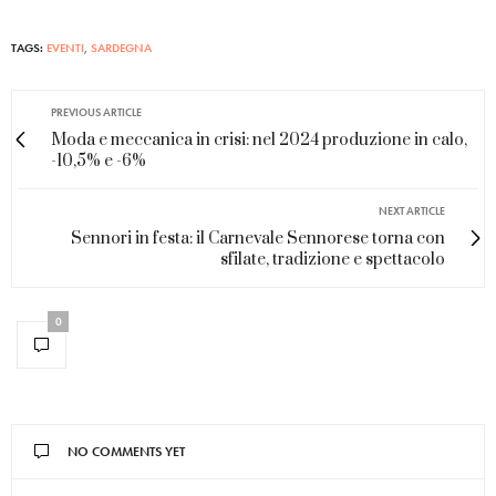
TAGS:
EVENTI
,
SARDEGNA
PREVIOUS ARTICLE
Moda e meccanica in crisi: nel 2024 produzione in calo,
-10,5% e -6%
NEXT ARTICLE
Sennori in festa: il Carnevale Sennorese torna con
sfilate, tradizione e spettacolo
0
NO COMMENTS YET