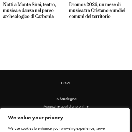
Notti a Monte Sirai, teatro,
Dromos 2026, un mese di
musica e danza nel parco
musica tra Oristano e undici
archeologico di Carbonia
comuni del territorio
HOME
In Sardegna
Magazine quotidiano online
info@insardegna.online
We value your privacy
Direttore responsabile ed editore: Claudia Marin
Piazza Santa Chiara, 49 - 00186 - Roma
We use cookies to enhance your browsing experience, serve