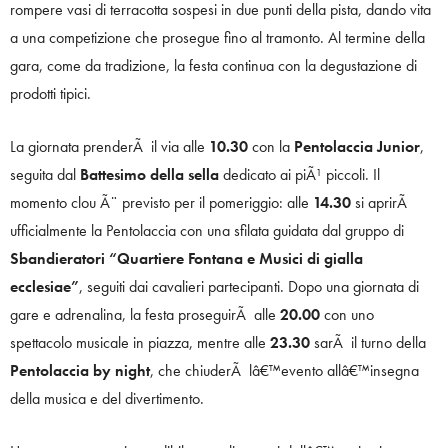
rompere vasi di terracotta sospesi in due punti della pista, dando vita
a una competizione che prosegue fino al tramonto. Al termine della
gara, come da tradizione, la festa continua con la degustazione di
prodotti tipici.
La giornata prenderÃ il via alle
10.30
con la
Pentolaccia Junior
,
seguita dal
Battesimo della sella
dedicato ai piÃ¹ piccoli. Il
momento clou Ã¨ previsto per il pomeriggio: alle
14.30
si aprirÃ
ufficialmente la Pentolaccia con una sfilata guidata dal gruppo di
Sbandieratori “Quartiere Fontana e Musici di gialla
ecclesiae”
, seguiti dai cavalieri partecipanti. Dopo una giornata di
gare e adrenalina, la festa proseguirÃ alle
20.00
con uno
spettacolo musicale in piazza, mentre alle
23.30
sarÃ il turno della
Pentolaccia by night
, che chiuderÃ lâ€™evento allâ€™insegna
della musica e del divertimento.