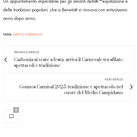
Un appuntamento imperdibile per gli amanti dellâ€™equitazione e
delle tradizioni popolari, che a Benetutti si rinnova con entusiasmo
anno dopo anno.
TAGS:
EVENTI
,
SARDEGNA
PREVIOUS ARTICLE
Carbonia si veste a festa: arriva il Carnevale tra sfilate,
spettacoli e tradizione
NEXT ARTICLE
Gonnos Carnival 2025: tradizione e spettacolo nel
cuore del Medio Campidano
0