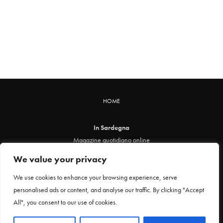
HOME
In Sardegna
Magazine quotidiano online
info@insardegna.online
We value your privacy
Direttore responsabile ed editore: Claudia Marin
Piazza Santa Chiara, 49 - 00186 - Roma
We use cookies to enhance your browsing experience, serve
P.IVA 12912621005
personalised ads or content, and analyse our traffic. By clicking "Accept
Testata online registrata al Tribunale di Roma al n. 29 del 24 febbraio 2021
All", you consent to our use of cookies.
Privacy Policy