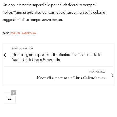
Un appuntamento imperdibile per chi desidera immergersi
nellâ€™anima autentica del Carnevale sardo, tra suoni, colori e
suggestioni di un tempo senza tempo.
TAGS:
EVENTI
,
SARDEGNA
PREVIOUS ARTICLE
Una stagione sportiva di altissimo livello attende lo
Yacht Club Costa Smeralda
NEXT ARTICLE
Neoneli si prepara a Ritus Calendarum
0