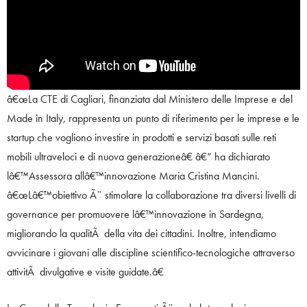
â€œLa CTE di Cagliari, finanziata dal Ministero delle Imprese e del
Made in Italy, rappresenta un punto di riferimento per le imprese e le
startup che vogliono investire in prodotti e servizi basati sulle reti
mobili ultraveloci e di nuova generazioneâ€ â€“ ha dichiarato
lâ€™Assessora allâ€™innovazione Maria Cristina Mancini.
â€œLâ€™obiettivo Ã¨ stimolare la collaborazione tra diversi livelli di
governance per promuovere lâ€™innovazione in Sardegna,
migliorando la qualitÃ della vita dei cittadini. Inoltre, intendiamo
avvicinare i giovani alle discipline scientifico-tecnologiche attraverso
attivitÃ divulgative e visite guidate.â€