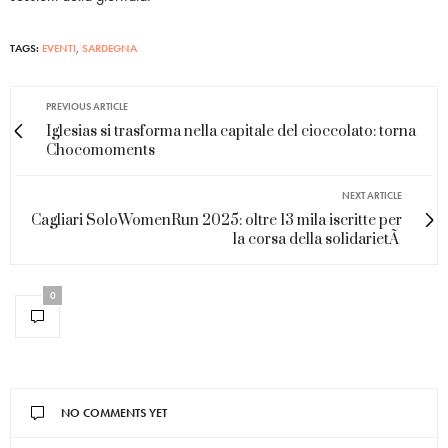
TAGS:
EVENTI
,
SARDEGNA
PREVIOUS ARTICLE
Iglesias si trasforma nella capitale del cioccolato: torna
Chocomoments
NEXT ARTICLE
Cagliari SoloWomenRun 2025: oltre 13 mila iscritte per
la corsa della solidarietÃ
0
NO COMMENTS YET