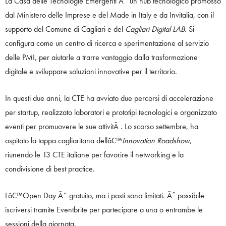
La Casa delle Tecnologie Emergenti Ã¨ un hub tecnologico promosso
dal Ministero delle Imprese e del Made in Italy e da Invitalia, con il
supporto del Comune di Cagliari e del
Cagliari Digital LAB
. Si
configura come un centro di ricerca e sperimentazione al servizio
delle PMI, per aiutarle a trarre vantaggio dalla trasformazione
digitale e sviluppare soluzioni innovative per il territorio.
In questi due anni, la CTE ha avviato due percorsi di accelerazione
per startup, realizzato laboratori e prototipi tecnologici e organizzato
eventi per promuovere le sue attivitÃ . Lo scorso settembre, ha
ospitato la tappa cagliaritana dellâ€™
Innovation Roadshow
,
riunendo le 13 CTE italiane per favorire il networking e la
condivisione di best practice.
Lâ€™Open Day Ã¨ gratuito, ma i posti sono limitati. Ãˆ possibile
iscriversi tramite Eventbrite per partecipare a una o entrambe le
sessioni della giornata.