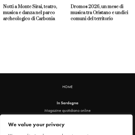
Notti a Monte Sirai, teatro,
Dromos 2026, un mese di
musica e danza nel parco
musica tra Oristano e undici
archeologico di Carbonia
comuni del territorio
HOME
In Sardegna
Magazine quotidiano online
info@insardegna.online
We value your privacy
Direttore responsabile ed editore: Claudia Marin
Piazza Santa Chiara, 49 - 00186 - Roma