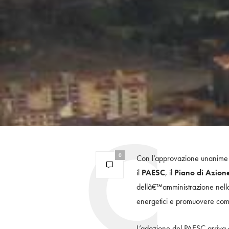
0
Con l’approvazione unanime 
il
PAESC
, il
Piano di Azione
dellâ€™amministrazione nella 
energetici e promuovere comp
L’adozione del PAESC arriva 