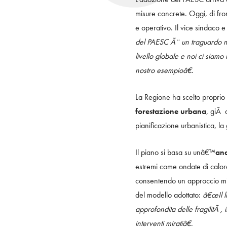
misure concrete. Oggi, di fr
e operativo. Il vice sindaco
del PAESC Ã¨ un traguardo ma
livello globale e noi ci siam
nostro esempioâ€
.
La Regione ha scelto proprio
forestazione urbana
, giÃ 
pianificazione urbanistica, la 
Il piano si basa su unâ€™
ana
estremi come ondate di calore
consentendo un approccio mira
del modello adottato:
â€œIl l
approfondita delle fragilitÃ ,
interventi miratiâ€
.