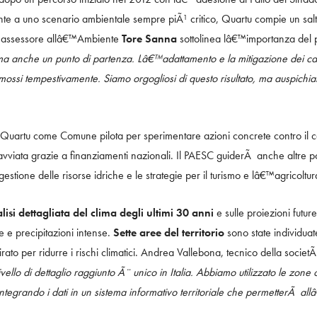
onte a uno scenario ambientale sempre piÃ¹ critico, Quartu compie un sal
 e assessore allâ€™Ambiente
Tore Sanna
sottolinea lâ€™importanza del
 anche un punto di partenza. Lâ€™adattamento e la mitigazione dei cam
o mossi tempestivamente. Siamo orgogliosi di questo risultato, ma auspich
 Quartu come Comune pilota per sperimentare azioni concrete contro il ca
avviata grazie a finanziamenti nazionali. Il PAESC guiderÃ anche altre poli
gestione delle risorse idriche e le strategie per il turismo e lâ€™agricoltur
lisi dettagliata del clima degli ultimi 30 anni
e sulle proiezioni futu
 e precipitazioni intense.
Sette aree del territorio
sono state individuat
to per ridurre i rischi climatici. Andrea Vallebona, tecnico della socie
ivello di dettaglio raggiunto Ã¨ unico in Italia. Abbiamo utilizzato le zon
 integrando i dati in un sistema informativo territoriale che permetterÃ al