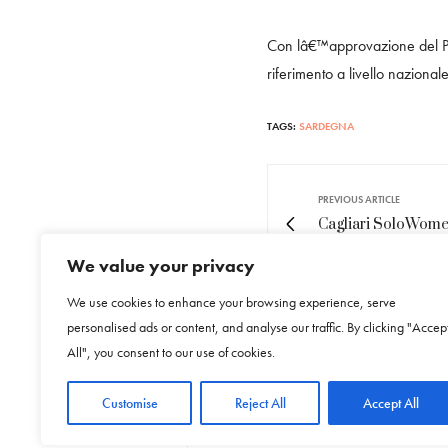
Con lâ€™approvazione del PA
riferimento a livello nazional
TAGS:
SARDEGNA
PREVIOUS ARTICLE
Cagliari SoloWomen
la corsa della solid
We value your privacy
We use cookies to enhance your browsing experience, serve
personalised ads or content, and analyse our traffic. By clicking "Accep
NO COMMENTS YET
All", you consent to our use of cookies.
Customise
Reject All
Accept All
Leave a Reply