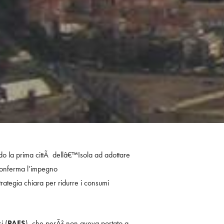
o la prima cittÃ dellâ€™Isola ad adottare
 conferma l’impegno
trategia chiara per ridurre i consumi
i (
PAES
), che perÃ² non aveva portato a