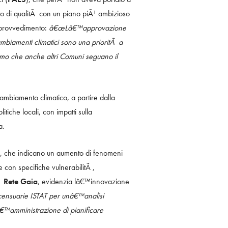
to di qualitÃ con un piano piÃ¹ ambizioso
 provvedimento:
â€œLâ€™approvazione
biamenti climatici sono una prioritÃ a
iamo che anche altri Comuni seguano il
mbiamento climatico, a partire dalla
tiche locali, con impatti sulla
a.
re, che indicano un aumento di fenomeni
e con specifiche vulnerabilitÃ ,
tÃ
Rete Gaia
, evidenzia lâ€™innovazione
e censuarie ISTAT per unâ€™analisi
lâ€™amministrazione di pianificare