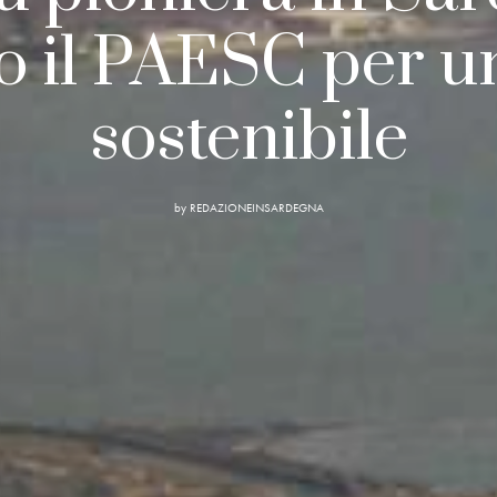
o il PAESC per u
sostenibile
by
REDAZIONEINSARDEGNA