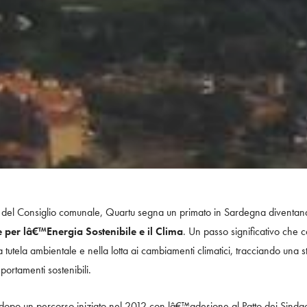
del Consiglio comunale, Quartu segna un primato in Sardegna diventand
 per lâ€™Energia Sostenibile e il Clima
. Un passo significativo che
tutela ambientale e nella lotta ai cambiamenti climatici, tracciando una s
ortamenti sostenibili.
dopo un percorso iniziato nel 2012 con lâ€™adesione al Patto dei Sindac