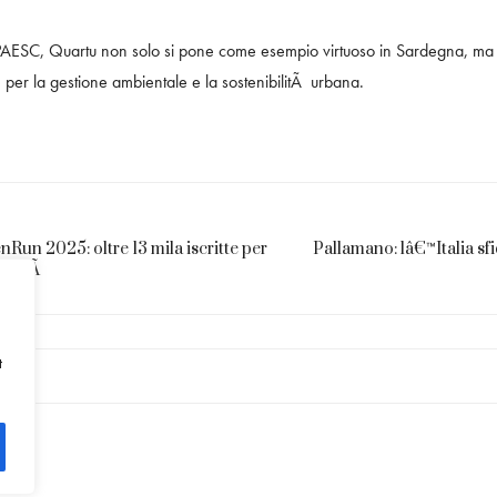
ESC, Quartu non solo si pone come esempio virtuoso in Sardegna, ma s
e per la gestione ambientale e la sostenibilitÃ urbana.
Run 2025: oltre 13 mila iscritte per
Pallamano: lâ€™Italia sfi
arietÃ
t