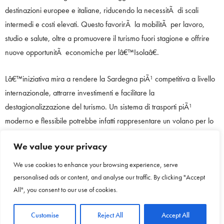
destinazioni europee e italiane, riducendo la necessitÃ di scali
intermedi e costi elevati. Questo favorirÃ la mobilitÃ per lavoro,
studio e salute, oltre a promuovere il turismo fuori stagione e offrire
nuove opportunitÃ economiche per lâ€™Isolaâ€.
Lâ€™iniziativa mira a rendere la Sardegna piÃ¹ competitiva a livello
internazionale, attrarre investimenti e facilitare la
destagionalizzazione del turismo. Un sistema di trasporti piÃ¹
moderno e flessibile potrebbe infatti rappresentare un volano per lo
sviluppo economico e sociale del territorio, aprendo nuove
We value your privacy
prospettive per residenti e visitatori.
We use cookies to enhance your browsing experience, serve
â€œLa Sardegna ha bisogno di una strategia di lungo periodo che
personalised ads or content, and analyse our traffic. By clicking "Accept
garantisca collegamenti aerei stabili ed efficientiâ€, ha concluso
All", you consent to our use of cookies.
lâ€™assessora Manca. â€œLâ€™abolizione dellâ€™addizionale
Customise
Reject All
Accept All
comunale nei mesi invernali, se accompagnata da importanti