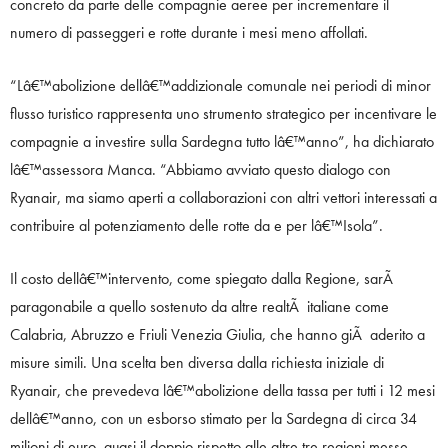
concreto da parte delle compagnie aeree per incrementare il
numero di passeggeri e rotte durante i mesi meno affollati.
“Lâ€™abolizione dellâ€™addizionale comunale nei periodi di minor
flusso turistico rappresenta uno strumento strategico per incentivare le
compagnie a investire sulla Sardegna tutto lâ€™anno”, ha dichiarato
lâ€™assessora Manca. “Abbiamo avviato questo dialogo con
Ryanair, ma siamo aperti a collaborazioni con altri vettori interessati a
contribuire al potenziamento delle rotte da e per lâ€™Isola”.
Il costo dellâ€™intervento, come spiegato dalla Regione, sarÃ
paragonabile a quello sostenuto da altre realtÃ italiane come
Calabria, Abruzzo e Friuli Venezia Giulia, che hanno giÃ aderito a
misure simili. Una scelta ben diversa dalla richiesta iniziale di
Ryanair, che prevedeva lâ€™abolizione della tassa per tutti i 12 mesi
dellâ€™anno, con un esborso stimato per la Sardegna di circa 34
milioni di euro, quasi il doppio rispetto alle altre tre regioni messe