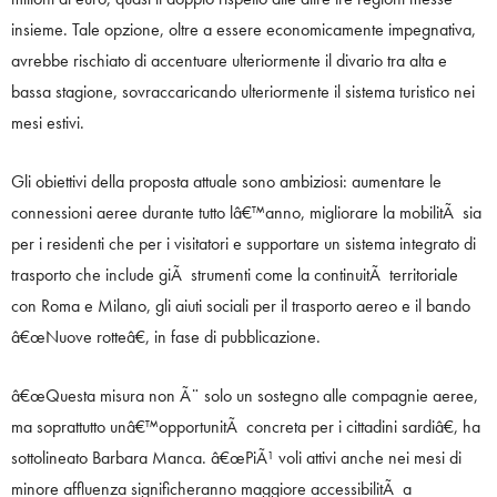
insieme. Tale opzione, oltre a essere economicamente impegnativa,
avrebbe rischiato di accentuare ulteriormente il divario tra alta e
bassa stagione, sovraccaricando ulteriormente il sistema turistico nei
mesi estivi.
Gli obiettivi della proposta attuale sono ambiziosi: aumentare le
connessioni aeree durante tutto lâ€™anno, migliorare la mobilitÃ sia
per i residenti che per i visitatori e supportare un sistema integrato di
trasporto che include giÃ strumenti come la continuitÃ territoriale
con Roma e Milano, gli aiuti sociali per il trasporto aereo e il bando
â€œNuove rotteâ€, in fase di pubblicazione.
â€œQuesta misura non Ã¨ solo un sostegno alle compagnie aeree,
ma soprattutto unâ€™opportunitÃ concreta per i cittadini sardiâ€, ha
sottolineato Barbara Manca. â€œPiÃ¹ voli attivi anche nei mesi di
minore affluenza significheranno maggiore accessibilitÃ a