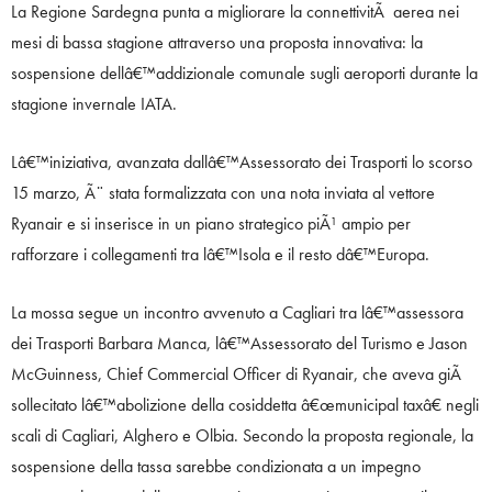
La Regione Sardegna punta a migliorare la connettivitÃ aerea nei
mesi di bassa stagione attraverso una proposta innovativa: la
sospensione dellâ€™addizionale comunale sugli aeroporti durante la
stagione invernale IATA.
Lâ€™iniziativa, avanzata dallâ€™Assessorato dei Trasporti lo scorso
15 marzo, Ã¨ stata formalizzata con una nota inviata al vettore
Ryanair e si inserisce in un piano strategico piÃ¹ ampio per
rafforzare i collegamenti tra lâ€™Isola e il resto dâ€™Europa.
La mossa segue un incontro avvenuto a Cagliari tra lâ€™assessora
dei Trasporti Barbara Manca, lâ€™Assessorato del Turismo e Jason
McGuinness, Chief Commercial Officer di Ryanair, che aveva giÃ
sollecitato lâ€™abolizione della cosiddetta â€œmunicipal taxâ€ negli
scali di Cagliari, Alghero e Olbia. Secondo la proposta regionale, la
sospensione della tassa sarebbe condizionata a un impegno