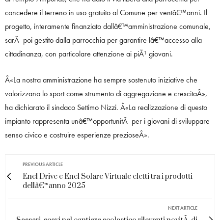
concedere il terreno in uso gratuito al Comune per ventâ€™anni. Il
progetto, interamente finanziato dallâ€™amministrazione comunale,
sarÃ poi gestito dalla parrocchia per garantire lâ€™accesso alla
cittadinanza, con particolare attenzione ai piÃ¹ giovani.
Â«La nostra amministrazione ha sempre sostenuto iniziative che
valorizzano lo sport come strumento di aggregazione e crescitaÂ»,
ha dichiarato il sindaco Settimo Nizzi. Â«La realizzazione di questo
impianto rappresenta unâ€™opportunitÃ per i giovani di sviluppare
senso civico e costruire esperienze prezioseÂ».
PREVIOUS ARTICLE
Enel Drive e Enel Solare Virtuale eletti tra i prodotti
dellâ€™anno 2025
NEXT ARTICLE