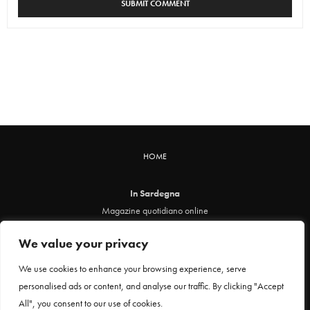
HOME
In Sardegna
Magazine quotidiano online
info@insardegna.online
We value your privacy
Direttore responsabile ed editore: Claudia Marin
Piazza Santa Chiara, 49 - 00186 - Roma
We use cookies to enhance your browsing experience, serve
P.IVA 12912621005
personalised ads or content, and analyse our traffic. By clicking "Accept
Testata online registrata al Tribunale di Roma al n. 29 del 24 febbraio 2021
All", you consent to our use of cookies.