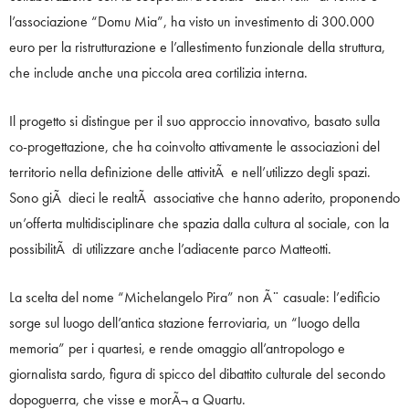
l’associazione “Domu Mia”, ha visto un investimento di 300.000
euro per la ristrutturazione e l’allestimento funzionale della struttura,
che include anche una piccola area cortilizia interna.
Il progetto si distingue per il suo approccio innovativo, basato sulla
co-progettazione, che ha coinvolto attivamente le associazioni del
territorio nella definizione delle attivitÃ e nell’utilizzo degli spazi.
Sono giÃ dieci le realtÃ associative che hanno aderito, proponendo
un’offerta multidisciplinare che spazia dalla cultura al sociale, con la
possibilitÃ di utilizzare anche l’adiacente parco Matteotti.
La scelta del nome “Michelangelo Pira” non Ã¨ casuale: l’edificio
sorge sul luogo dell’antica stazione ferroviaria, un “luogo della
memoria” per i quartesi, e rende omaggio all’antropologo e
giornalista sardo, figura di spicco del dibattito culturale del secondo
dopoguerra, che visse e morÃ¬ a Quartu.