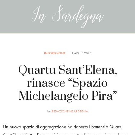
INFOREGIONE
1 APRILE 2025
Quartu Sant’Elena,
rinasce “Spazio
Michelangelo Pira”
by
REDAZIONEINSARDEGNA
Un nuovo spazio di aggregazione ha riaperto i battenti a Quartu