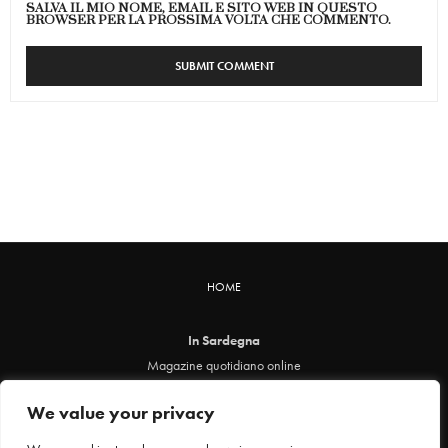
SALVA IL MIO NOME, EMAIL E SITO WEB IN QUESTO
BROWSER PER LA PROSSIMA VOLTA CHE COMMENTO.
HOME
In Sardegna
Magazine quotidiano online
info@insardegna.online
We value your privacy
Direttore responsabile ed editore: Claudia Marin
Piazza Santa Chiara, 49 - 00186 - Roma