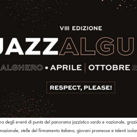
 uno degli eventi di punta del panorama jazzistico sardo e nazionale, gr
zionale, stelle del firmamento italiano, giovani promesse e talenti isolani.