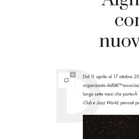
co
nuov
0
Dal 11 aprile al 17 ottobre 
organizzata dallâ€™associazio
lungo sette mesi che porterÃ 
Club
e
Jazz World
, pensati p