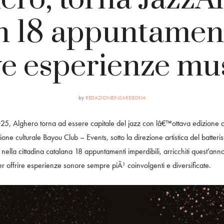
n 18 appuntament
e esperienze mus
by
REDAZIONEINSARDEGNA
2025, Alghero torna ad essere capitale del jazz con lâ€™ottava edizione 
ne culturale Bayou Club – Events, sotto la direzione artistica del batter
nella cittadina catalana 18 appuntamenti imperdibili, arricchiti quest’ann
er offrire esperienze sonore sempre piÃ¹ coinvolgenti e diversificate.