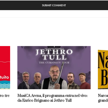
o: tre
MusiCA Arena, il programma entra nel vivo:
Narcao
da Enrico Brignano ai Jethro Tull
grande