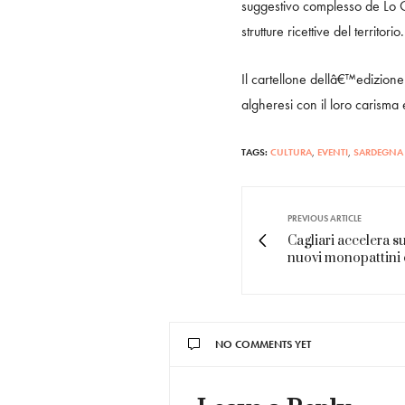
suggestivo complesso de Lo Qu
strutture ricettive del territorio.
Il cartellone dellâ€™edizione
algheresi con il loro carisma 
TAGS:
CULTURA
,
EVENTI
,
SARDEGNA
PREVIOUS ARTICLE
Cagliari accelera s
nuovi monopattini e
NO COMMENTS YET