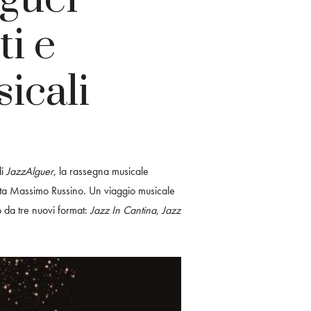
i e
icali
di
JazzAlguer
, la rassegna musicale
ista Massimo Russino. Un viaggio musicale
o da tre nuovi format:
Jazz In Cantina
,
Jazz