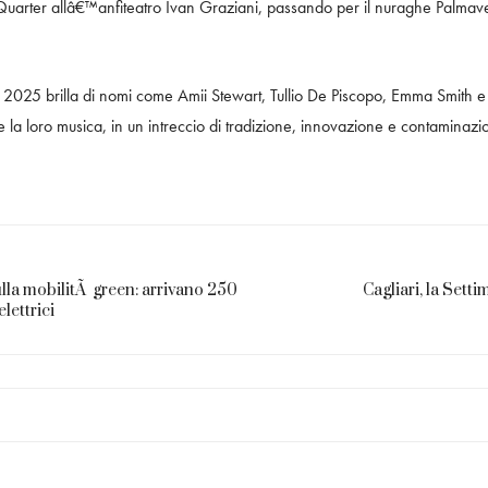
arter allâ€™anfiteatro Ivan Graziani, passando per il nuraghe Palmavera,
 2025 brilla di nomi come Amii Stewart, Tullio De Piscopo, Emma Smith e S
e la loro musica, in un intreccio di tradizione, innovazione e contaminazi
ulla mobilitÃ green: arrivano 250
Cagliari, la Sett
lettrici