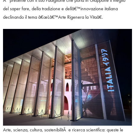
Ã¨ presente con il suo Padiglione che porta in Giappone il meglio
del saper fare, della tradizione e dellâ€™innovazione italiana
declinando il tema â€œLâ€™Arte Rigenera la Vitaâ€.
Arte, scienza, cultura, sostenibilitÃ e ricerca scientifica: queste le