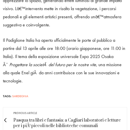
apprezzare lo spazio, generando effetti luminosi di grande impatto
visivo. Lâ€™intervento mette in risalto la vegetazione, i percorsi
pedonali e gli elementi artistici presenti, offrendo unâ€™atmosfera
suggestiva e coinvolgente.
Il Padiglione Italia ha aperto ufficialmente le porte al pubblico a
partire dal 13 aprile alle ore 18:00 (orario giapponese, ore 11:00 in
Italia). Il tema della esposizione universale Expo 2025 Osaka
Ã¨
Progettare la societÃ del futuro per le nostre vite
, una missione
alla quale Enel giÃ da anni contribuisce con le sue innovazioni e
tecnologie.
TAGS:
SARDEGNA
PREVIOUS ARTICLE
Pasqua tra libri e fantasia: a Cagliari laboratori e letture
per i piÃ¹ piccoli nelle biblioteche comunali