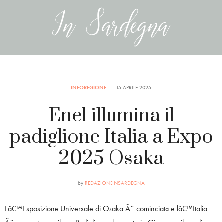
INFOREGIONE
15 APRILE 2025
Enel illumina il
padiglione Italia a Expo
2025 Osaka
by
REDAZIONEINSARDEGNA
Lâ€™Esposizione Universale di Osaka Ã¨ cominciata e lâ€™Italia