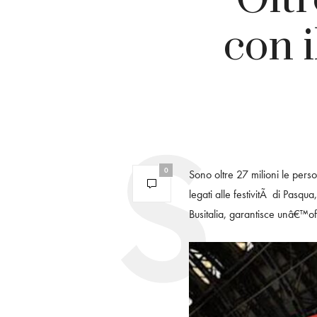
con i
0
Sono oltre 27 milioni le pers
legati alle festivitÃ di Pasqua
Busitalia, garantisce unâ€™of