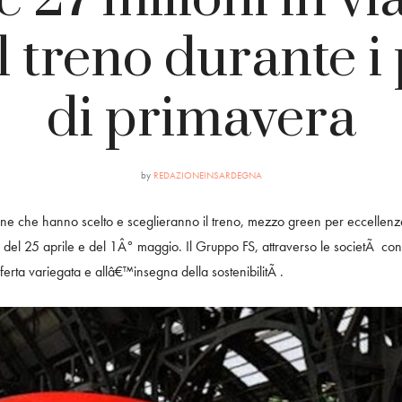
l treno durante i
di primavera
by
REDAZIONEINSARDEGNA
one che hanno scelto e sceglieranno il treno, mezzo green per eccellenza,
, del 25 aprile e del 1Â° maggio. Il Gruppo FS, attraverso le societÃ controll
ferta variegata e allâ€™insegna della sostenibilitÃ .