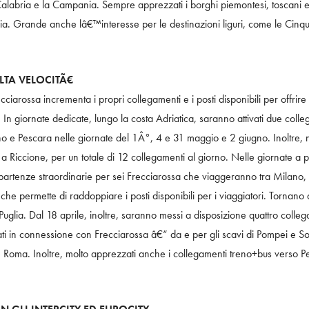
a Calabria e la Campania. Sempre apprezzati i borghi piemontesi, toscani e
Italia. Grande anche lâ€™interesse per le destinazioni liguri, come le Cinq
LTA VELOCITÃ€
ecciarossa incrementa i propri collegamenti e i posti disponibili per offri
In giornate dedicate, lungo la costa Adriatica, saranno attivati due colle
o e Pescara nelle giornate del 1Â°, 4 e 31 maggio e 2 giugno. Inoltre, n
 a Riccione, per un totale di 12 collegamenti al giorno. Nelle giornate a piÃ¹
partenze straordinarie per sei Frecciarossa che viaggeranno tra Milano,
he permette di raddoppiare i posti disponibili per i viaggiatori. Tornano 
Puglia. Dal 18 aprile, inoltre, saranno messi a disposizione quattro colleg
ati in connessione con Frecciarossa â€“ da e per gli scavi di Pompei e 
 Roma. Inoltre, molto apprezzati anche i collegamenti treno+bus verso Per