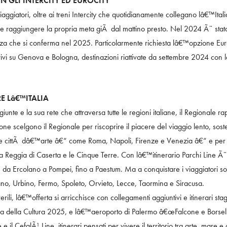
N GLI INTERCITY ED EUROCITY
 viaggiatori, oltre ai treni Intercity che quotidianamente collegano lâ€™Ita
e e raggiungere la propria meta giÃ dal mattino presto. Nel 2024 Ã¨ stato 
nza che si conferma nel 2025. Particolarmente richiesta lâ€™opzione Euro
rivi su Genova e Bologna, destinazioni riattivate da settembre 2024 con l
E Lâ€™ITALIA
unte e la sua rete che attraversa tutte le regioni italiane, il Regionale ra
ne scelgono il Regionale per riscoprire il piacere del viaggio lento, sos
 le cittÃ dâ€™arte â€“ come Roma, Napoli, Firenze e Venezia â€“ e per l
 Reggia di Caserta e le Cinque Terre. Con lâ€™itinerario Parchi Line Ã¨ po
 da Ercolano a Pompei, fino a Paestum. Ma a conquistare i viaggiatori s
o, Urbino, Fermo, Spoleto, Orvieto, Lecce, Taormina e Siracusa.
ili, lâ€™offerta si arricchisce con collegamenti aggiuntivi e itinerari stagi
ana della Cultura 2025, e lâ€™aeroporto di Palermo â€œFalcone e Borsell
 il CefalÃ¹ Line, itinerari pensati per vivere il territorio tra arte, mare e c