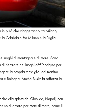
sa in piÃ¹ che viaggeranno tra Milano,
e la Calabria e fra Milano e la Puglia
i e luoghi di montagna e di mare. Sono
ilia di rientrare nei luoghi dâ€™origine per
iungere la propria meta giÃ dal mattino
va e Bologna. Anche Busitalia rafforza la
anche alla spinta del Giubileo, Napoli, con
eciso di optare per mete di mare, come il