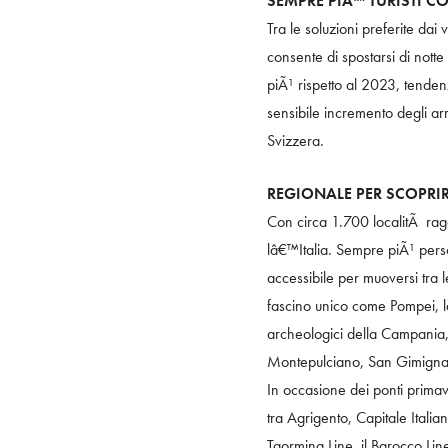
SEMPRE PIÃ™ TURISTI CO
Tra le soluzioni preferite dai
consente di spostarsi di nott
piÃ¹ rispetto al 2023, tende
sensibile incremento degli ar
Svizzera.
REGIONALE PER SCOPRIR
Con circa 1.700 localitÃ raggi
lâ€™Italia. Sempre piÃ¹ perso
accessibile per muoversi tra
fascino unico come Pompei, la
archeologici della Campania,
Montepulciano, San Gimignan
In occasione dei ponti primaver
tra Agrigento, Capitale Itali
Taormina Line, il Barocco Line e