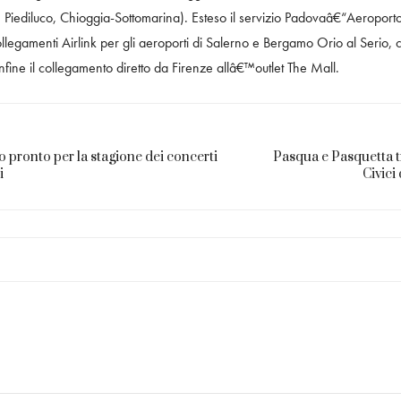
 Piediluco, Chioggia-Sottomarina). Esteso il servizio Padovaâ€“Aeroporto
llegamenti Airlink per gli aeroporti di Salerno e Bergamo Orio al Serio, c
fine il collegamento diretto da Firenze allâ€™outlet The Mall.
 pronto per la stagione dei concerti
Pasqua e Pasquetta t
i
Civici 