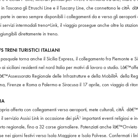
e in Toscana gli Etruschi Line e il Tuscany Line, che connettono le cittÃ dâ€
chi parte in aereo sempre disponibili i collegamenti da e verso gli aeropor
 servizi intermodali treno+Link, il viaggio prosegue anche oltre la stazio
ggiungibili direttamente in treno.
S TRENI TURISTICI ITALIANI
asquale torna anche il Sicilia Express, il collegamento fra Piemonte e Sic
 siciliani residenti nel nord Italia per motivi di lavoro o studio. Lâ€™off
i e lâ€™Assessorato Regionale delle Infrastrutture e della MobilitÃ della Re
a, Firenze e Roma a Palermo e Siracusa il 17 aprile, con viaggio di ritorn
IA
opria offerta con collegamenti verso aeroporti, mete culturali, cittÃ dâ€™a
il servizio Assisi Link in occasione dei piÃ¹ importanti eventi religiosi e
o regionale, fino a 32 corse giornaliere. Potenziati anche lâ€™Orvieto Li
 nei giorni festivi verso Isola Maggiore e Isola Polvese. Confermati i link 