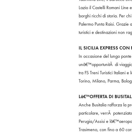
Lazio il Castelli Romani Line 
borghi ricchi di storia. Per 
Palermo Punta Raisi. Grazie ai
turistici e destinazioni non ra
IL SICILIA EXPRESS CON F
In occasione del lungo ponte p
unâ€™opportunitÃ di viaggio ai
tra FS Treni Turistici Italian
Torino, Milano, Parma, Bologn
Lâ€™OFFERTA DI BUSITAL
Anche Busitalia rafforza la pr
particolare, verrÃ potenziato 
Perugia/Assisi e lâ€™aeroport
Trasimeno, con fino a 60 corse