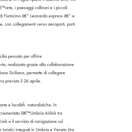
™arte, i paesaggi collinari e i piccoli
ti di Fiumicino â€“ Leonardo express â€“ e
ne, con collegamenti verso aeroporti, porti
ilia pensato per offrire
erta, realizzata grazie alla collaborazione
gione Siciliana, permette di collegare
o previsto il 26 aprile.
rte e localitÃ naturalistiche. In
 incrementato lâ€™Umbria Airlink tra
nk e il servizio di navigazione sul
turistici integrati in Umbria e Veneto (tra