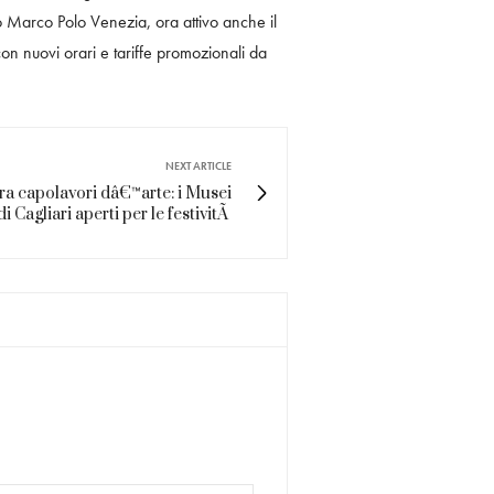
 Marco Polo Venezia, ora attivo anche il
on nuovi orari e tariffe promozionali da
NEXT ARTICLE
ra capolavori dâ€™arte: i Musei
di Cagliari aperti per le festivitÃ