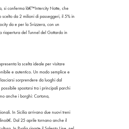
lia, si conferma lâ€™Intercity Notte, che
scelto da 2 milioni di passeggeri, il 5% in
city da e per la Svizzera, con un
a riapertura del Tunnel del Gottardo in
ppresenta la scelta ideale per visitare
tenibile e autentico. Un modo semplice e
asciarsi sorprendere da luoghi dal
ssibile spostarsi tra i principali parchi
ono anche i borghi: Cortona,
onali. In Sicilia arrivano due nuovi treni
inoâ€. Dal 25 aprile tornano anche il
ultura. In Puglia riparte il Salento Line, nel