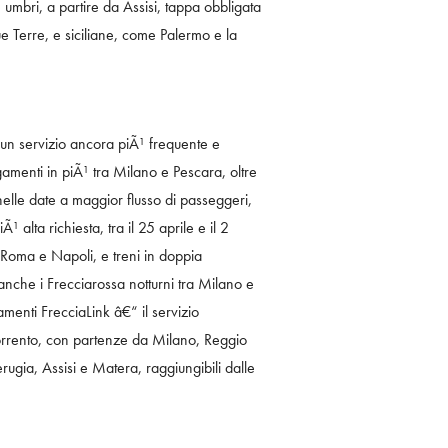
 umbri, a partire da Assisi, tappa obbligata
ue Terre, e siciliane, come Palermo e la
re un servizio ancora piÃ¹ frequente e
gamenti in piÃ¹ tra Milano e Pescara, oltre
elle date a maggior flusso di passeggeri,
 alta richiesta, tra il 25 aprile e il 2
 Roma e Napoli, e treni in doppia
anche i Frecciarossa notturni tra Milano e
amenti FrecciaLink â€“ il servizio
Sorrento, con partenze da Milano, Reggio
ugia, Assisi e Matera, raggiungibili dalle