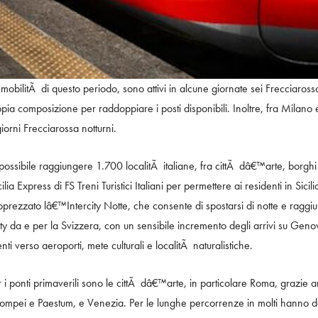
 mobilitÃ di questo periodo, sono attivi in alcune giornate sei Frecciaros
pia composizione per raddoppiare i posti disponibili. Inoltre, fra Milano 
giorni Frecciarossa notturni.
possibile raggiungere 1.700 localitÃ italiane, fra cittÃ dâ€™arte, borgh
cilia Express di FS Treni Turistici Italiani per permettere ai residenti in Sic
apprezzato lâ€™Intercity Notte, che consente di spostarsi di notte e ragg
ty da e per la Svizzera, con un sensibile incremento degli arrivi su Geno
ti verso aeroporti, mete culturali e localitÃ naturalistiche.
r i ponti primaverili sono le cittÃ dâ€™arte, in particolare Roma, grazie 
 Pompei e Paestum, e Venezia. Per le lunghe percorrenze in molti hanno d