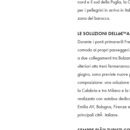
nord e il sud della Puglia, l
per i pellegrini in arrivo in 
zona del barocco.
LE SOLUZIONI DELLâ€™A
Durante i ponti primaverili Fr
comodo ai propri passeggeri. 
a due collegamenti tra Bolzan
ulteriori otto treni fermeranno
giugno, sono previste nuove 
composizione: una soluzione c
la Calabria e tra Milano e la 
realizzato con autobus dedic
Emilia AV, Bologna, Firenze e
principali cittÃ italiane.