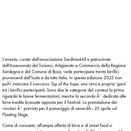
L’evento, curato dall’associazione Sardinia4All e patrocinato
dall’Assessorato del Turismo, Artigianato e Commercio della Regione
Sardegna e dal Comune di Bosa, vede partecipare trenta birrifici
provenienti dall’Isola e da tutta Italia. In questa edizione 2025 non
puÃ² mancare il concorso
Top of the hops
, una vera e propria ‘gara’
tra i birrifici partecipanti. Sono due le categorie del
contest
: la prima
riguarda le basse fermentazioni, mentre la seconda Ã¨ dedicata alle
birre inedite brassate apposta per il Festival. La premiazione dei
vincitori Ã¨ prevista per il pomeriggio di venerdÃ¬ 25 aprile sul
Floating Stage.
Come di consueto, all’ampia offerta di birre e di street food si