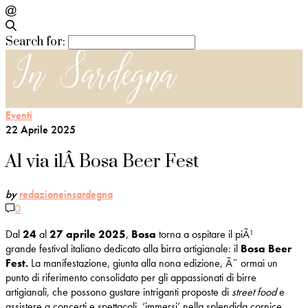
Search for:
Eventi
22 Aprile 2025
Al via ilÂ Bosa Beer Fest
by
redazioneinsardegna
0
Dal
24
al
27 aprile 2025
,
Bosa
torna a ospitare il piÃ¹
grande festival italiano dedicato alla birra artigianale: il
Bosa Beer
Fest.
La manifestazione, giunta alla nona edizione, Ã¨ ormai un
punto di riferimento consolidato per gli appassionati di birre
artigianali, che possono gustare intriganti proposte di
street food
e
assistere a concerti e spettacoli, ‘immersi’ nella splendida cornice