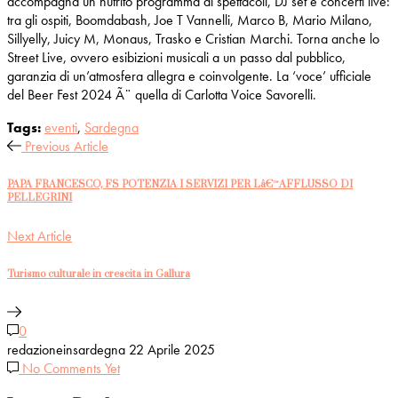
accompagna un nutrito programma di spettacoli, DJ set e concerti live:
tra gli ospiti, Boomdabash, Joe T Vannelli, Marco B, Mario Milano,
Sillyelly, Juicy M, Monaus, Trasko e Cristian Marchi. Torna anche lo
Street Live, ovvero esibizioni musicali a un passo dal pubblico,
garanzia di un’atmosfera allegra e coinvolgente. La ‘voce’ ufficiale
del Beer Fest 2024 Ã¨ quella di Carlotta Voice Savorelli.
Tags:
eventi
,
Sardegna
Previous Article
PAPA FRANCESCO, FS POTENZIA I SERVIZI PER Lâ€™AFFLUSSO DI
PELLEGRINI
Next Article
Turismo culturale in crescita in Gallura
0
redazioneinsardegna
22 Aprile 2025
No Comments Yet