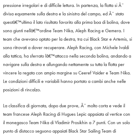
pressione irregolari e di difficile lettura. In partenza, la flotta si Ã¨
divisa equamente sulla destra e la sinistra del campo, ed Ã¨ stato
questâ€™ultimo il lato risultato favorito alla prima boa di bolina, dove
sono giunti nellâ€™ordine Team Nika, Aleph Racing e Gemera. I
team che avevano optato per la destra, tra cui Black Star e Artemis, si
sono ritrovati a dover recuperare. Aleph Racing, con Michele Ivaldi
alla tattica, ha sferrato lâ€™attacco nella seconda bolina, andando a
navigare sulla destra e allungando nettamente su tutta la flotta per
vincere la regata con ampio margine su Ceeref Vaider e Team Nika.
Le condizioni difficili e variabili hanno portato a cambi anche nelle
posizioni di rincalzo.
La classifica di giornata, dopo due prove, Ã¨ molto corta e vede il
team francese Aleph Racing di Hugues Lepic appaiata al vertice con
il monegasco Team Nika di Vladimir Prosikhin a 7 punti. Con un solo
punto di distacco seguono appaiati Black Star Sailing Team di