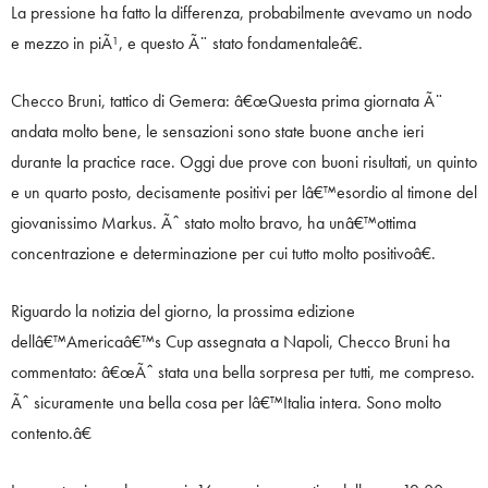
La pressione ha fatto la differenza, probabilmente avevamo un nodo
e mezzo in piÃ¹, e questo Ã¨ stato fondamentaleâ€.
Checco Bruni, tattico di Gemera: â€œQuesta prima giornata Ã¨
andata molto bene, le sensazioni sono state buone anche ieri
durante la practice race. Oggi due prove con buoni risultati, un quinto
e un quarto posto, decisamente positivi per lâ€™esordio al timone del
giovanissimo Markus. Ãˆ stato molto bravo, ha unâ€™ottima
concentrazione e determinazione per cui tutto molto positivoâ€.
Riguardo la notizia del giorno, la prossima edizione
dellâ€™Americaâ€™s Cup assegnata a Napoli, Checco Bruni ha
commentato: â€œÃˆ stata una bella sorpresa per tutti, me compreso.
Ãˆ sicuramente una bella cosa per lâ€™Italia intera. Sono molto
contento.â€