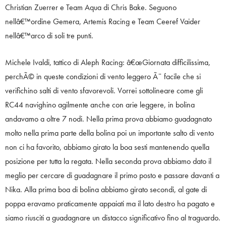
Christian Zuerrer e Team Aqua di Chris Bake. Seguono
nellâ€™ordine Gemera, Artemis Racing e Team Ceeref Vaider
nellâ€™arco di soli tre punti.
Michele Ivaldi, tattico di Aleph Racing: â€œGiornata difficilissima,
perchÃ© in queste condizioni di vento leggero Ã¨ facile che si
verifichino salti di vento sfavorevoli. Vorrei sottolineare come gli
RC44 navighino agilmente anche con arie leggere, in bolina
andavamo a oltre 7 nodi. Nella prima prova abbiamo guadagnato
molto nella prima parte della bolina poi un importante salto di vento
non ci ha favorito, abbiamo girato la boa sesti mantenendo quella
posizione per tutta la regata. Nella seconda prova abbiamo dato il
meglio per cercare di guadagnare il primo posto e passare davanti a
Nika. Alla prima boa di bolina abbiamo girato secondi, al gate di
poppa eravamo praticamente appaiati ma il lato destro ha pagato e
siamo riusciti a guadagnare un distacco significativo fino al traguardo.