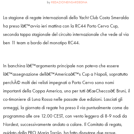
by
REDAZIONEINSARDEGNA
La stagione di regate internazionali dello Yacht Club Costa Smeralda
ha preso lâ€™avvio ieri mattina con la RC44 Porto Cervo Cup,
seconda tappa stagionale del circuito internazionale che vede al via
ben 11 team a bordo del monotipo RC44.
In banchina lâ€™argomento principale non poteva che essere
lâ€™assegnazione dellâ€™Americaâ€™s Cup a Napoli, soprattutto
perchÃ© molti dei velisti impegnati a Porto Cervo sono nomi
importanti della Coppa America, uno per tutti â€œCheccoâ€ Bruni, il
co-timoniere di Luna Rossa nelle passate due edizioni. Lasciati gli
ormeggi, la giornata di regate ha preso il via puntualmente come da
programma alle ore 12.00 CEST, con vento leggero di 8-9 nodi da
Nordest, successivamente andato a calare. Il Comitato di regata,
guidato dalla PRO Maria Torrijo, ha fatto disputare due prove,