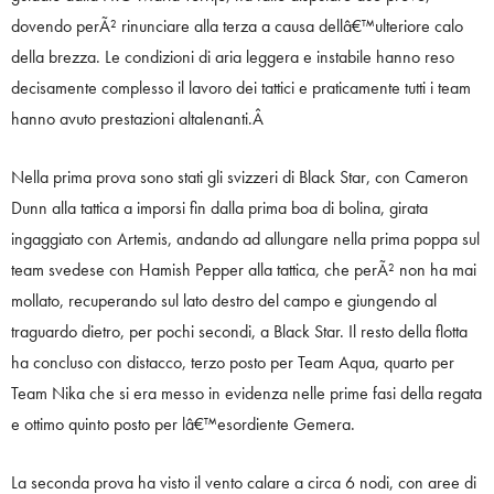
dovendo perÃ² rinunciare alla terza a causa dellâ€™ulteriore calo
della brezza. Le condizioni di aria leggera e instabile hanno reso
decisamente complesso il lavoro dei tattici e praticamente tutti i team
hanno avuto prestazioni altalenanti.Â
Nella prima prova sono stati gli svizzeri di Black Star, con Cameron
Dunn alla tattica a imporsi fin dalla prima boa di bolina, girata
ingaggiato con Artemis, andando ad allungare nella prima poppa sul
team svedese con Hamish Pepper alla tattica, che perÃ² non ha mai
mollato, recuperando sul lato destro del campo e giungendo al
traguardo dietro, per pochi secondi, a Black Star. Il resto della flotta
ha concluso con distacco, terzo posto per Team Aqua, quarto per
Team Nika che si era messo in evidenza nelle prime fasi della regata
e ottimo quinto posto per lâ€™esordiente Gemera.
La seconda prova ha visto il vento calare a circa 6 nodi, con aree di