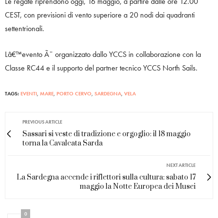
Le regate riprendono oggi, 16 maggio, a partire dalle ore 12.00
CEST, con previsioni di vento superiore a 20 nodi dai quadranti
settentrionali.
Lâ€™evento Ã¨ organizzato dallo YCCS in collaborazione con la
Classe RC44 e il supporto del partner tecnico YCCS North Sails.
TAGS:
EVENTI
,
MARE
,
PORTO CERVO
,
SARDEGNA
,
VELA
PREVIOUS ARTICLE
Sassari si veste di tradizione e orgoglio: il 18 maggio
torna la Cavalcata Sarda
NEXT ARTICLE
La Sardegna accende i riflettori sulla cultura: sabato 17
maggio la Notte Europea dei Musei
0