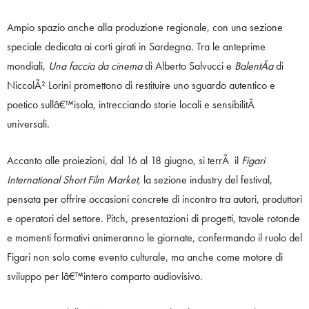
Ampio spazio anche alla produzione regionale, con una sezione
speciale dedicata ai corti girati in Sardegna. Tra le anteprime
mondiali,
Una faccia da cinema
di Alberto Salvucci e
BalentÃ­a
di
NiccolÃ² Lorini promettono di restituire uno sguardo autentico e
poetico sullâ€™isola, intrecciando storie locali e sensibilitÃ
universali.
Accanto alle proiezioni, dal 16 al 18 giugno, si terrÃ il
Figari
International Short Film Market
, la sezione industry del festival,
pensata per offrire occasioni concrete di incontro tra autori, produttori
e operatori del settore. Pitch, presentazioni di progetti, tavole rotonde
e momenti formativi animeranno le giornate, confermando il ruolo del
Figari non solo come evento culturale, ma anche come motore di
sviluppo per lâ€™intero comparto audiovisivo.