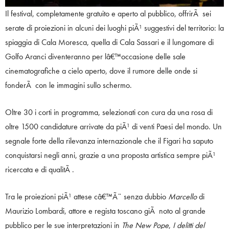
Il festival, completamente gratuito e aperto al pubblico, offrirÃ sei
serate di proiezioni in alcuni dei luoghi piÃ¹ suggestivi del territorio: la
spiaggia di Cala Moresca, quella di Cala Sassari e il lungomare di
Golfo Aranci diventeranno per lâ€™occasione delle sale
cinematografiche a cielo aperto, dove il rumore delle onde si
fonderÃ con le immagini sullo schermo.
Oltre 30 i corti in programma, selezionati con cura da una rosa di
oltre 1500 candidature arrivate da piÃ¹ di venti Paesi del mondo. Un
segnale forte della rilevanza internazionale che il Figari ha saputo
conquistarsi negli anni, grazie a una proposta artistica sempre piÃ¹
ricercata e di qualitÃ .
Tra le proiezioni piÃ¹ attese câ€™Ã¨ senza dubbio
Marcello
di
Maurizio Lombardi, attore e regista toscano giÃ noto al grande
pubblico per le sue interpretazioni in
The New Pope
,
I delitti del