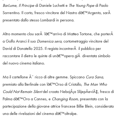
BarLume
,
Il Principe
di Daniele Luchetti e
The Young Pope
di Paolo
Sorrentino. Il corto, fresco vincitore del Nastro dâ€™Argento, sarÃ
presentato dallo stesso Lombardi in persona.
Altro momento clou sarÃ lâ€™arrivo di Matteo Tortone, che porterÃ
a Golfo Aranci il suo
Domenica sera
, cortometraggio vincitore del
David di Donatello 2025. Il regista incontrerÃ il pubblico per
raccontare il dietro le quinte di unâ€™opera giÃ diventata simbolo
del nuovo cinema italiano.
Ma il cartellone Ã¨ ricco di altre gemme. Spiccano
Cura Sana
,
premiato alla Berlinale con lâ€™Orso di Cristallo,
The Man Who
Could Not Remain Silent
del croato NebojÅ¡a SlijepÄeviÄ‡, fresco di
Palma dâ€™Oro a Cannes, e
Changing Room
, presentato con la
partecipazione della giovane attrice francese Billie Blein, considerata
una delle rivelazioni del cinema dâ€™oltralpe.