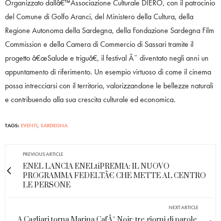
Organizzato dallâ€™Associazione Culturale DIERO, con il patrocinio
del Comune di Golfo Aranci, del Ministero della Cultura, della
Regione Autonoma della Sardegna, della Fondazione Sardegna Film
Commission e della Camera di Commercio di Sassari tramite il
progetto â€œSalude e triguâ€, il festival Ã¨ diventato negli anni un
appuntamento di riferimento. Un esempio virtuoso di come il cinema
possa intrecciarsi con il territorio, valorizzandone le bellezze naturali
e contribuendo alla sua crescita culturale ed economica.
TAGS:
EVENTI
,
SARDEGNA
PREVIOUS ARTICLE
ENEL LANCIA ENELtiPREMIA: IL NUOVO
PROGRAMMA FEDELTÃ€ CHE METTE AL CENTRO
LE PERSONE
NEXT ARTICLE
A Cagliari torna Marina CafÃ¨ Noir: tre giorni di parole,