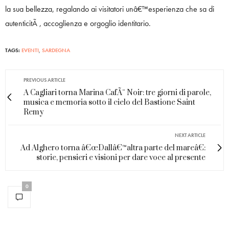
la sua bellezza, regalando ai visitatori unâ€™esperienza che sa di
autenticitÃ , accoglienza e orgoglio identitario.
TAGS:
EVENTI
,
SARDEGNA
PREVIOUS ARTICLE
A Cagliari torna Marina CafÃ¨ Noir: tre giorni di parole,
musica e memoria sotto il cielo del Bastione Saint
Remy
NEXT ARTICLE
Ad Alghero torna â€œDallâ€™altra parte del mareâ€:
storie, pensieri e visioni per dare voce al presente
0