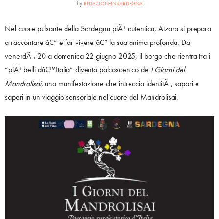
by
REDAZIONEINSARDEGNA
Nel cuore pulsante della Sardegna piÃ¹ autentica, Atzara si prepara
a raccontare â€” e far vivere â€” la sua anima profonda. Da
venerdÃ¬ 20 a domenica 22 giugno 2025, il borgo che rientra tra i
“piÃ¹ belli dâ€™Italia” diventa palcoscenico de
I Giorni del
Mandrolisai
, una manifestazione che intreccia identitÃ , sapori e
saperi in un viaggio sensoriale nel cuore del Mandrolisai.