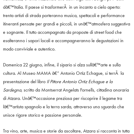
dâ€™Italia. Il paese si trasformerÃ in un incanto a cielo aperto:
trenta artisti di strada porteranno musica, spettacoli e performance
itineranti pensate per grandi e piccoli, in unâ€™atmosfera suggestiva
e sognante. Il tutto accompagnato da proposte di street food che
esalteranno i sapori locali e accompagneranno le degustazioni in
modo conviviale e autentico.
Domenica 22 giugno, infine, il sipario si alza sullâ€™arte e sulla
cultura. Al Museo MAMA â€“ Antonio Ortiz Echague, si terrÃ la
presentazione del libro
Il Pittore Antonio Ortiz Echague e la
Sardegna
, scritto da Montserrat Angelats Fornells, cittadina onoraria
di Atzara. Unâ€™occasione preziosa per riscoprire il legame tra
lâ€™artista spagnolo e la terra sarda, attraverso uno sguardo che
unisce rigore storico e passione personale.
Tra vino, arte, musica e storie da ascoltare, Atzara si racconta in tutta