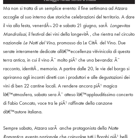
Ma non si tratta di un semplice evento: il fine settimana ad Atzara
accoglie al suo interno due storiche celebrazioni del territorio. A dare
il via alla festa, venerdÃ¬ 20 e sabato 21 giugno, sarÃ
Longevitas
Mandrolisai
, il festival dei vini della longevitÃ , che rientra nel circuito
nazionale
Le Notti del Vino
, promosso da Le CittÃ del Vino. Due
serate interamente dedicate allâ€™eccellenza vitivinicola di questa
terra antica, in cui il vino Ã¨ molto piÃ¹ che una bevanda: Ã¨
racconto, identitÃ , memoria. A partire dalle 20, le vie del borgo si
apriranno agli incontri diretti con i produttori e alle degustazioni dei
vini di ben 22 cantine locali. A rendere ancora piÃ¹ magica
lâ€™atmosfera, sabato sera Ã¨ atteso lâ€™applauditissimo concerto
di Fabio Concato, voce tra le piÃ¹ raffinate della canzone
dâ€™autore italiana.
Sempre sabato, Atzara sarÃ anche protagonista della
Notte
Romantica
, evento nazionale che coinvolge tutti i Borghi piÃ¹ belli