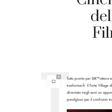
del
Fi
0
Tutto pronto per lâ€™ottava 
trasformerÃ il Forte Village 
diventato negli anni un appun
prestigioso per il confronto t