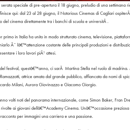
erata speciale di pre-apertura il 18 giugno, preludio di una settimana ric
 finisce qui: dal 23 al 28 giugno, il Notorious Cinemas di Cagliari ospite
io del cinema direttamente tra i banchi di scuola e universitÃ .
er primo in Italia ha unito in modo strutturato cinema, televisione, piattafo
iarlo Ã¨ lâ€™attenzione costante delle principali produzioni e distribuzio
entare i loro lavori piÃ¹ attesi.
l festival, questâ€™anno, ci sarÃ Martina Stella nel ruolo di madrina.
amazzotti, attrice amata dal grande pubblico, affiancata da nomi di s
cardo Milani, Aurora Giovinazzo e Giacomo Giorgio.
 saranno volti noti del panorama internazionale, come Simon Baker, Fran 
ss rivolte ai giovani dellâ€™Academy Cinema. Unâ€™occasione preziosa pe
l racconto per immagini una carriera e una passione.