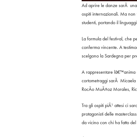
Ad aprire le danze sarÃ una s
ospiti internazionali. Ma non
studenti, portando il linguagg
La formula del festival, che p
conferma vincente. A testimon
scelgono la Sardegna per pres
A rappresentare lâ€™anima de
cortometraggi sarÃ Micaela R
RocÃ­o MuÃ±oz Morales, Ric
Tra gli ospiti piÃ¹ attesi ci
protagonisti delle mastercla
da vicino con chi ha fatto de