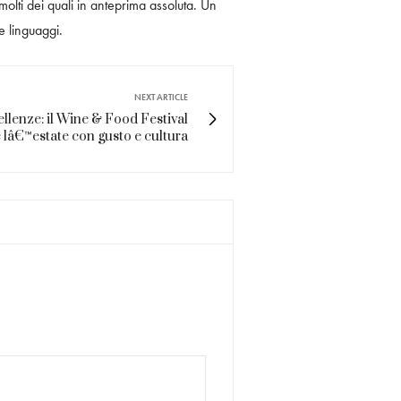
 molti dei quali in anteprima assoluta. Un
e linguaggi.
NEXT ARTICLE
ellenze: il Wine & Food Festival
lâ€™estate con gusto e cultura