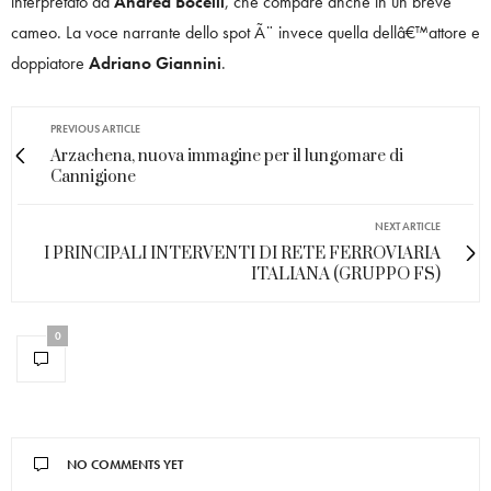
interpretato da
Andrea Bocelli
, che compare anche in un breve
cameo. La voce narrante dello spot Ã¨ invece quella dellâ€™attore e
doppiatore
Adriano Giannini
.
PREVIOUS ARTICLE
Arzachena, nuova immagine per il lungomare di
Cannigione
NEXT ARTICLE
I PRINCIPALI INTERVENTI DI RETE FERROVIARIA
ITALIANA (GRUPPO FS)
0
NO COMMENTS YET