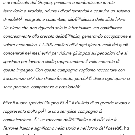
mai realizzato dal Gruppo, puntiamo a modernizzare la rete
ferroviaria e stradale, ridurre i divari territoriali e costruire un sistema
di mobilitÃ integrato e sostenibile, allâ€™altezza delle sfide future.
Un piano che non riguarda solo le infrastrutture, ma contribuisce
concretamente alla crescita dellâ€™Italia, generando occupazione e
valore economico. I 1.200 cantieri attivi ogni giorno, molti dei quali
concentrati nei mesi estivi per ridurre gli impatti sui pendolari che si
spostano per lavoro o studio,rappresentano il volto concreto di
questo impegno. Con questa campagna vogliamo raccontare con
trasparenza ciÃ² che stiamo facendo, perchÃ© dietro ogni opera ci
sono persone, competenze e passione
â€.
â€œ
Il nuovo spot del Gruppo FS Ã¨ il risultato di un grande lavoro e
rappresenta molto piÃ¹ di una semplice campagna di
comunicazione: Ã¨ un racconto dellâ€™Italia e di ciÃ² che le
Ferrovie Italiane significano nella storia e nel futuro del Paese
â€, ha