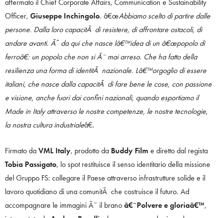
affermato il Chief Corporate Affairs, Communication e Sustainability
Officer,
Giuseppe Inchingolo
. â€œ
Abbiamo scelto di partire dalle
persone. Dalla loro capacitÃ di resistere, di affrontare ostacoli, di
andare avanti. Ãˆ da qui che nasce lâ€™idea di un â€œpopolo di
ferroâ€: un popolo che non si Ã¨ mai arreso. Che ha fatto della
resilienza una forma di identitÃ nazionale. Lâ€™orgoglio di essere
italiani, che nasce dalla capacitÃ di fare bene le cose, con passione
e visione, anche fuori dai confini nazionali, quando esportiamo il
Made in Italy attraverso le nostre competenze, le nostre tecnologie,
la nostra cultura industriale
â€.
Firmato da
VML Italy
, prodotto da
Buddy Film
e diretto dal regista
Tobia Passigato
, lo spot restituisce il senso identitario della missione
del Gruppo FS: collegare il Paese attraverso infrastrutture solide e il
lavoro quotidiano di una comunitÃ che costruisce il futuro. Ad
accompagnare le immagini Ã¨ il brano
â€˜Polvere e gloriaâ€™
,