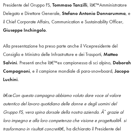
Presidente del Gruppo FS,
Tommaso Tanzilli
, lâ€™Amministratore
Delegato e Direttore Generale,
Stefano Antonio Donnarumma
, e
il Chief Corporate Affairs, Communication e Sustainability Officer,
Giuseppe Inchingolo
.
Alla presentazione ha preso parte anche il Vicepresidente del
Consiglio e Ministro delle Infrastrutture e dei Trasporti,
Matteo
Salvini
. Presenti anche lâ€™ex campionessa di sci alpino,
Deborah
Compagnoni
, e il campione mondiale di para-snowboard,
Jacopo
Luchini
.
â€œ
Con questa campagna abbiamo voluto dare voce al valore
autentico del lavoro quotidiano delle donne e degli uomini del
Gruppo FS, vera spina dorsale della nostra azienda. Ãˆ grazie al
loro impegno e alla loro competenza che visione e progettualitÃ si
trasformano in risultati concreti
â€, ha dichiarato il Presidente del