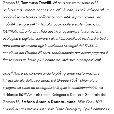
Gruppo FS,
Tommaso Tanzilli
. â€œ
La nostra missione piÃ¹
ambiziosa Ã¨ creare connessioni â€“ fisiche, sociali, culturali â€“ in
grado di unire territori, rafforzare comunitÃ e promuovere una
mobilitÃ sempre piÃ¹ integrata, accessibile e sostenibile. Oggi
lâ€™Italia affronta una sfida decisiva: accelerare la transizione
ecologica e digitale, colmare i divari infrastrutturali tra Nord e Sud e
dare piena attuazione agli investimenti strategici del PNRR. Il
contributo del Gruppo FS sarÃ fondamentale per accompagnare il
Paese verso un futuro piÃ¹ connesso, inclusivo e competitivo
â€.
â€œ
Il Paese sta attraversando la piÃ¹ grande trasformazione
infrastrutturale della sua storia, e il Gruppo FS Ã¨ chiamato a
svolgere un ruolo da protagonista in questo cambiamento
â€, ha
dichiarato lâ€™Amministratore Delegato e Direttore Generale del
Gruppo FS,
Stefano Antonio Donnarumma
. â€œ
Con i 100
miliardi di euro previsti dal nostro Piano Strategico, il piÃ¹ ambizioso