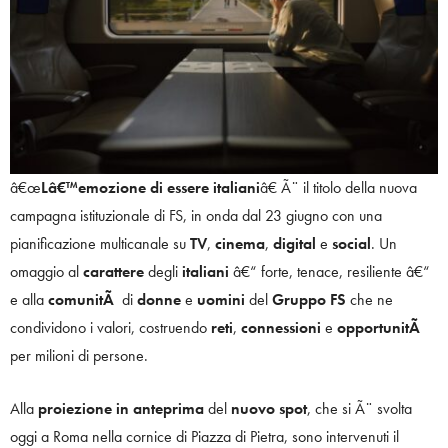
â€œ
Lâ€™emozione di essere italiani
â€ Ã¨ il titolo della nuova
campagna istituzionale di FS, in onda dal 23 giugno con una
pianificazione multicanale su
TV
,
cinema
,
digital
e
social
. Un
omaggio al
carattere
degli
italiani
â€“ forte, tenace, resiliente â€“
e alla
comunitÃ
di
donne
e
uomini
del
Gruppo
FS
che ne
condividono i valori, costruendo
reti
,
connessioni
e
opportunitÃ
per milioni di persone.
Alla
proiezione in anteprima
del
nuovo
spot
, che si Ã¨ svolta
oggi a Roma nella cornice di Piazza di Pietra, sono intervenuti il