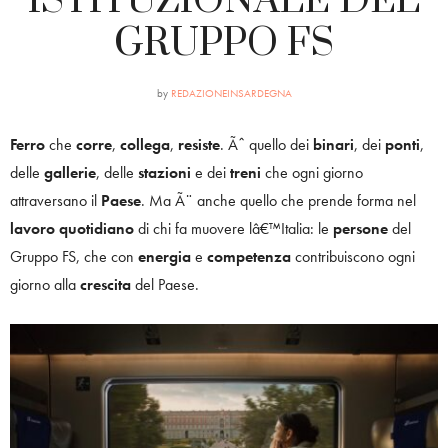
ISTITUZIONALE DEL
GRUPPO FS
by
REDAZIONEINSARDEGNA
Ferro
che
corre
,
collega
,
resiste
. Ãˆ quello dei
binari
, dei
ponti
,
delle
gallerie
, delle
stazioni
e dei
treni
che ogni giorno
attraversano il
Paese
. Ma Ã¨ anche quello che prende forma nel
lavoro
quotidiano
di chi fa muovere lâ€™Italia: le
persone
del
Gruppo FS, che con
energia
e
competenza
contribuiscono ogni
giorno alla
crescita
del Paese.