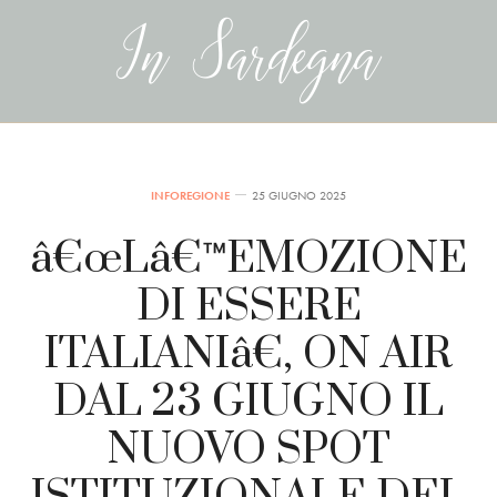
INFOREGIONE
25 GIUGNO 2025
â€œLâ€™EMOZIONE
DI ESSERE
ITALIANIâ€, ON AIR
DAL 23 GIUGNO IL
NUOVO SPOT