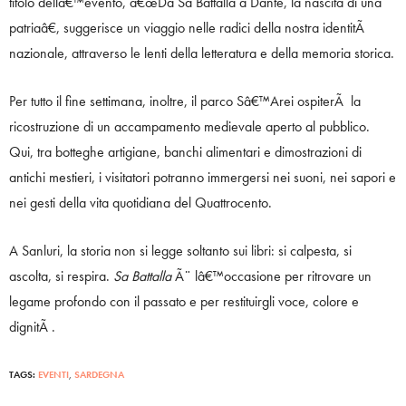
titolo dellâ€™evento, â€œDa Sa Battalla a Dante, la nascita di una
patriaâ€, suggerisce un viaggio nelle radici della nostra identitÃ
nazionale, attraverso le lenti della letteratura e della memoria storica.
Per tutto il fine settimana, inoltre, il parco Sâ€™Arei ospiterÃ la
ricostruzione di un accampamento medievale aperto al pubblico.
Qui, tra botteghe artigiane, banchi alimentari e dimostrazioni di
antichi mestieri, i visitatori potranno immergersi nei suoni, nei sapori e
nei gesti della vita quotidiana del Quattrocento.
A Sanluri, la storia non si legge soltanto sui libri: si calpesta, si
ascolta, si respira.
Sa Battalla
Ã¨ lâ€™occasione per ritrovare un
legame profondo con il passato e per restituirgli voce, colore e
dignitÃ .
TAGS:
EVENTI
,
SARDEGNA