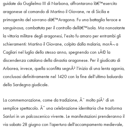
guidate da Guglielmo III di Narbona, affrontarono lâ€™esercito
aragonese al comando di Martino il Giovane, re di Sicilia e
primogenito del sovrano dâ€™Aragona. Fu una battaglia feroce e
sanguinosa, combattuta per il controllo dellâ€™isola. Ma nonostante
la vittoria militare degli aragonesi, l’esito fu amaro per entrambi gli
schieramenti: Martino il Giovane, colpito dalla malaria, morÃ¬ a
Cagliari nel luglio dello stesso anno, spegnendo con sÃ© la
discendenza catalana della dinastia aragonese. Per il giudicato di
Arborea, invece, quella sconfitta segnÃ² l’inizio di una lenta agonia,
conclusasi definitivamente nel 1420 con la fine dell’ultimo baluardo
della Sardegna giudicale.
La commemorazione, come da tradizione, Ã¨ molto piÃ¹ di un
semplice spettacolo. Ãˆ una celebrazione identitaria che trasforma
Sanluri in un palcoscenico vivente. Le manifestazioni prenderanno il
via sabato 28 giugno con l’apertura dell’accampamento medievale,