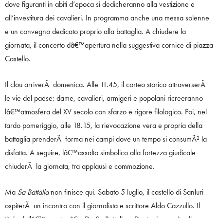
dove figuranti in abiti d’epoca si dedicheranno alla vestizione e
all’investitura dei cavalieri. In programma anche una messa solenne
e un convegno dedicato proprio alla battaglia. A chiudere la
giornata, il concerto dâ€™apertura nella suggestiva cornice di piazza
Castello.
Il clou arriverÃ domenica. Alle 11.45, il corteo storico attraverserÃ
le vie del paese: dame, cavalieri, armigeri e popolani ricreeranno
lâ€™atmosfera del XV secolo con sfarzo e rigore filologico. Poi, nel
tardo pomeriggio, alle 18.15, la rievocazione vera e propria della
battaglia prenderÃ forma nei campi dove un tempo si consumÃ² la
disfatta. A seguire, lâ€™assalto simbolico alla fortezza giudicale
chiuderÃ la giornata, tra applausi e commozione.
Ma
Sa Battalla
non finisce qui. Sabato 5 luglio, il castello di Sanluri
ospiterÃ un incontro con il giornalista e scrittore Aldo Cazzullo. Il