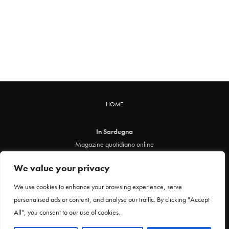
HOME
In Sardegna
Magazine quotidiano online
info@insardegna.online
We value your privacy
Direttore responsabile ed editore: Claudia Marin
Piazza Santa Chiara, 49 - 00186 - Roma
We use cookies to enhance your browsing experience, serve
P.IVA 12912621005
personalised ads or content, and analyse our traffic. By clicking "Accept
Testata online registrata al Tribunale di Roma al n. 29 del 24 febbraio 2021
All", you consent to our use of cookies.
Privacy Policy