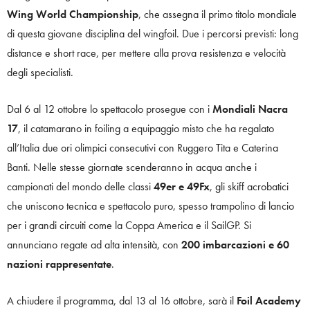
Wing World Championship
, che assegna il primo titolo mondiale
di questa giovane disciplina del wingfoil. Due i percorsi previsti: long
distance e short race, per mettere alla prova resistenza e velocità
degli specialisti.
Dal 6 al 12 ottobre lo spettacolo prosegue con i
Mondiali Nacra
17
, il catamarano in foiling a equipaggio misto che ha regalato
all’Italia due ori olimpici consecutivi con Ruggero Tita e Caterina
Banti. Nelle stesse giornate scenderanno in acqua anche i
campionati del mondo delle classi
49er e 49Fx
, gli skiff acrobatici
che uniscono tecnica e spettacolo puro, spesso trampolino di lancio
per i grandi circuiti come la Coppa America e il SailGP. Si
annunciano regate ad alta intensità, con
200 imbarcazioni e 60
nazioni rappresentate
.
A chiudere il programma, dal 13 al 16 ottobre, sarà il
Foil Academy