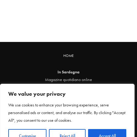
HOME
In Sardegna
Magazine quotidiano online
info@insardegna.online
We value your privacy
Direttore responsabile ed editore: Claudia Marin
Piazza Santa Chiara, 49 - 00186 - Roma
We use cookies to enhance your browsing experience, serve
P.IVA 12912621005
personalised ads or content, and analyse our traffic. By clicking "Accept
Testata online registrata al Tribunale di Roma al n. 29 del 24 febbraio 2021
All", you consent to our use of cookies.
Privacy Policy
Customise
Reject All
Accept All