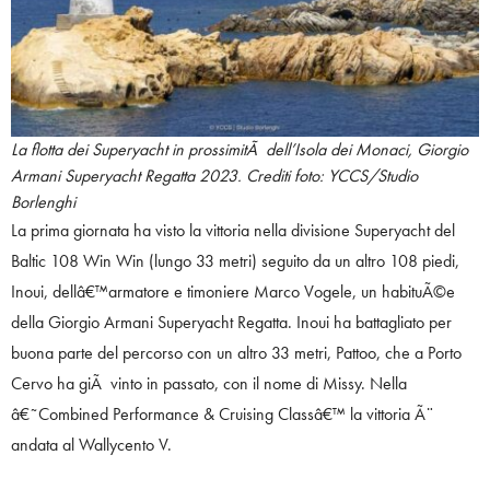
La flotta dei Superyacht in prossimitÃ dell’Isola dei Monaci, Giorgio
Armani Superyacht Regatta 2023. Crediti foto: YCCS/Studio
Borlenghi
La prima giornata ha visto la vittoria nella divisione Superyacht del
Baltic 108 Win Win (lungo 33 metri) seguito da un altro 108 piedi,
Inoui, dellâ€™armatore e timoniere Marco Vogele, un habituÃ©e
della Giorgio Armani Superyacht Regatta. Inoui ha battagliato per
buona parte del percorso con un altro 33 metri, Pattoo, che a Porto
Cervo ha giÃ vinto in passato, con il nome di Missy. Nella
â€˜Combined Performance & Cruising Classâ€™ la vittoria Ã¨
andata al Wallycento V.