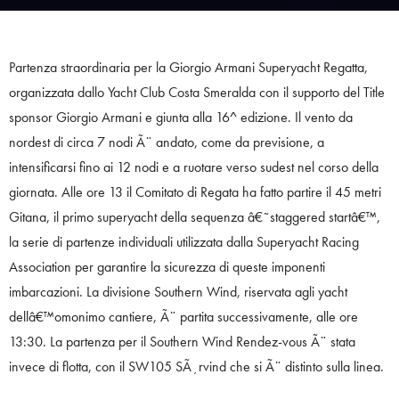
Partenza straordinaria per la Giorgio Armani Superyacht Regatta,
organizzata dallo Yacht Club Costa Smeralda con il supporto del Title
sponsor Giorgio Armani e giunta alla 16^ edizione. Il vento da
nordest di circa 7 nodi Ã¨ andato, come da previsione, a
intensificarsi fino ai 12 nodi e a ruotare verso sudest nel corso della
giornata. Alle ore 13 il Comitato di Regata ha fatto partire il 45 metri
Gitana, il primo superyacht della sequenza â€˜staggered startâ€™,
la serie di partenze individuali utilizzata dalla Superyacht Racing
Association per garantire la sicurezza di queste imponenti
imbarcazioni. La divisione Southern Wind, riservata agli yacht
dellâ€™omonimo cantiere, Ã¨ partita successivamente, alle ore
13:30. La partenza per il Southern Wind Rendez-vous Ã¨ stata
invece di flotta, con il SW105 SÃ¸rvind che si Ã¨ distinto sulla linea.