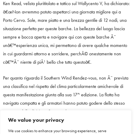
Ken Read, velista plurititolato e tattico sul Wallycento V, ha dichiarato:
â€œNon avremmo potuto aspettarci una giornata migliore qui a
Porto Cervo. Sole, mare piatto e una brezza gentile di 12 nodi, una
situazione perfetta per queste barche. La bellezza del luogo lascia
sempre e bocca aperta e navigare qui con queste barche Ã¨
unâ€™esperienza unica, mi permettono di avere qualche momento
in cui guardarmi attorno e sorridere, perchÃ© onestamente non
câ€™Ã¨ niente di piÃ¹ bello che tutto questoâ€.
Per quanto riguarda il Southern Wind Rendez-vous, non Ã¨ prevista
una classifica nel rispetto del clima particolarmente amichevole di
questa manifestazione giunta alla sua 17^ edizione. La flotta ha
navigato compatta e gli armatori hanno potuto godere dello stesso
percorso della divisione Superyacht.
We value your privacy
PoichÃ© la parte sociale a terra Ã¨ parte integrante ed esclusiva
We use cookies to enhance your browsing experience, serve