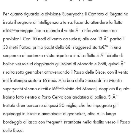
Per quanto riguarda la divisione Superyacht, il Comitato di Regata ha
issato il segnale di Intelligenza a terra, facendo attendere la flotta
allâ€™ormeggio fino a quando il vento Ã¨ rinforzato come da
previsioni. Con 10 nodi di vento da sudest, alle ore 13 Ã¨ partito il
33 metri Pattoo, primo yacht della â€˜staggered startâ€™ in una
sequenza di partenza rivista rispetto a ieri. La flotta si Ã¨ diretta di
bolina verso sud doppiando gli isolotti di Mortorio e Soffi, quindi Ã¨
risalita sotto gennaker attraversando il Passo delle Bisce, con il vento
nel frattempo salito a 16 nodi. Alla boa della Secca di Tre Monti i
superyacht si sono diretti allâ€™isolotto dei Monaci, doppiato il quale
hanno fatto rientro a Porto Cervo con andatura di bolina. Si Ã¨
trattato di un percorso di quasi 30 miglia, che ha impegnato gli
equipaggi in issate e ammainate di gennaker, oltre a un lungo
bordeggio al lasco con frequenti strambate nella risalita verso il Passo
delle Bisce.