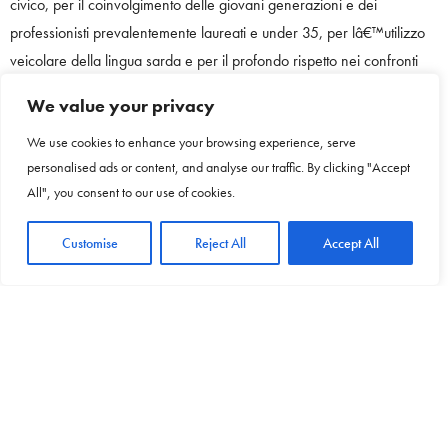
civico, per il coinvolgimento delle giovani generazioni e dei
professionisti prevalentemente laureati e under 35, per lâ€™utilizzo
veicolare della lingua sarda e per il profondo rispetto nei confronti
della cultura e la sua diffusione in correlazione allo sviluppo della
We value your privacy
filiera turistica ecosostenibile. Il festival Ã¨ riuscito ad arrivare a
We use cookies to enhance your browsing experience, serve
catturare lâ€™interesse da parte della stampa regionale e nazionale,
personalised ads or content, and analyse our traffic. By clicking "Accept
riviste di settore, radio locali e nazionali, con spazi dedicati sia sul
All", you consent to our use of cookies.
cartaceo che sul web, nonchÃ© la partnership di Rai Sardegna.
Customise
Reject All
Accept All
TAGS:
EVENTI
,
FESTIVAL
,
MUSICA
,
SARDEGNA
,
SPETTACOLI
PREVIOUS ARTICLE
Turismo, â€œBallusâ€ a Uta. Assessore Chessa: "Un
evento che arricchisce lâ€™offerta turistica
dellâ€™isola"
NEXT ARTICLE
Le spiagge piÃ¹ amate d'Europa? Le spiagge della