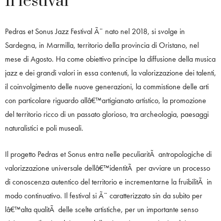
Il festival
Pedras et Sonus Jazz Festival Ã¨ nato nel 2018, si svolge in
Sardegna, in Marmilla, territorio della provincia di Oristano, nel
mese di Agosto. Ha come obiettivo principe la diffusione della musica
jazz e dei grandi valori in essa contenuti, la valorizzazione dei talenti,
il coinvolgimento delle nuove generazioni, la commistione delle arti
con particolare riguardo allâ€™artigianato artistico, la promozione
del territorio ricco di un passato glorioso, tra archeologia, paesaggi
naturalistici e poli museali.
Il progetto Pedras et Sonus entra nelle peculiaritÃ antropologiche di
valorizzazione universale dellâ€™identitÃ per avviare un processo
di conoscenza autentico del territorio e incrementarne la fruibilitÃ in
modo continuativo. Il festival si Ã¨ caratterizzato sin da subito per
lâ€™alta qualitÃ delle scelte artistiche, per un importante senso