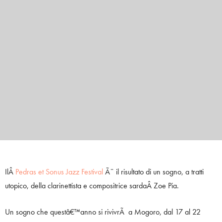
IlÂ
Pedras et Sonus Jazz Festival
Ã¨ il risultato di un sogno, a tratti
utopico, della clarinettista e compositrice sardaÂ Zoe Pia.
Un sogno che questâ€™anno si rivivrÃ a Mogoro, dal 17 al 22