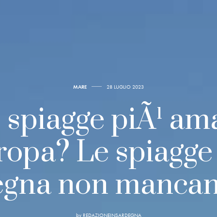
MARE
28 LUGLIO 2023
 spiagge piÃ¹ am
ropa? Le spiagge 
egna non mancan
by
REDAZIONEINSARDEGNA