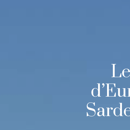
Le
d’Eu
Sard