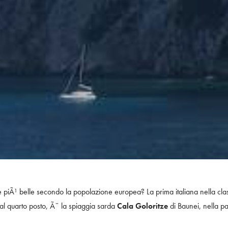
e piÃ¹ belle secondo la popolazione europea? La prima italiana nella clas
 al quarto posto, Ã¨ la spiaggia sarda
Cala Goloritze
di Baunei, nella pa