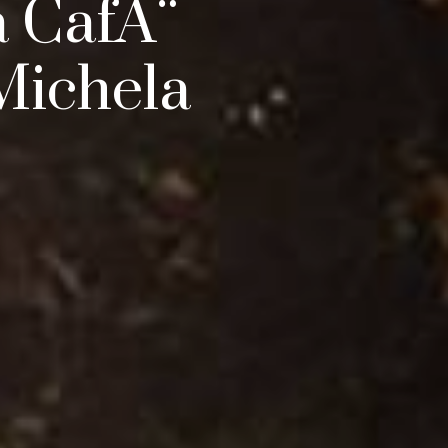
a CafÃ¨
Michela