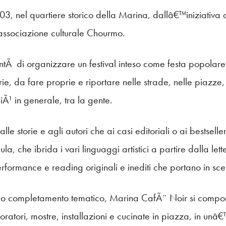
, nel quartiere storico della Marina, dallâ€™iniziativa di u
i associazione culturale Chourmo.
 di organizzare un festival inteso come festa popolare de
rie, da fare proprie e riportare nelle strade, nelle piazze,
piÃ¹ in generale, tra la gente.
alle storie e agli autori che ai casi editoriali o ai bestsell
a, che ibrida i vari linguaggi artistici a partire dalla let
performance e reading originali e inediti che portano in scen
uo completamento tematico, Marina CafÃ¨ Noir si compone di
boratori, mostre, installazioni e cucinate in piazza, in unâ€