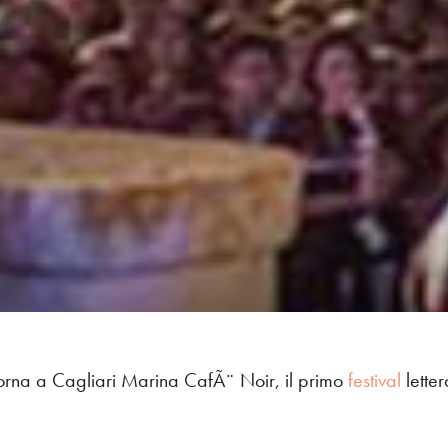
itorna a Cagliari Marina CafÃ¨ Noir, il primo
festival
lette