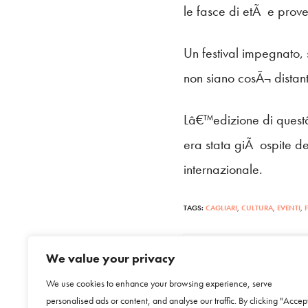
le fasce di etÃ e prove
Un festival impegnato, 
non siano cosÃ¬ distant
Lâ€™edizione di quest
era stata giÃ ospite del 
internazionale.
TAGS:
CAGLIARI
,
CULTURA
,
EVENTI
,
We value your privacy
PREVIOUS ARTICLE
Quartu Sant'Elena, 
We use cookies to enhance your browsing experience, serve
rassegna "Ripensare 
personalised ads or content, and analyse our traffic. By clicking "Accep