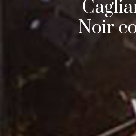
Caglia
Noir c