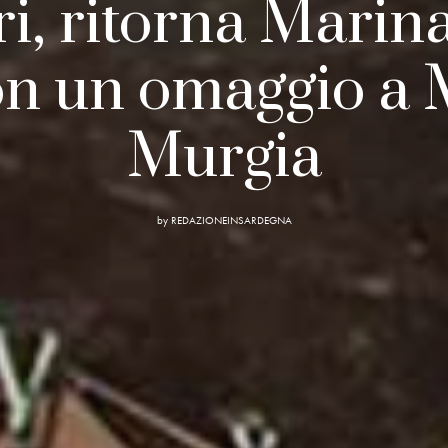
ri, ritorna Marin
on un omaggio a 
Murgia
by
REDAZIONEINSARDEGNA