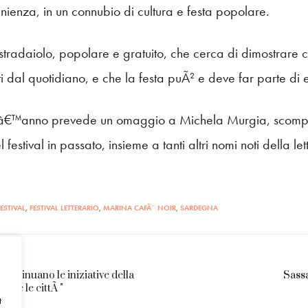
nienza, in un connubio di cultura e festa popolare.
stradaiolo, popolare e gratuito, che cerca di dimostrare co
i dal quotidiano, e che la festa puÃ² e deve far parte di 
â€™anno prevede un omaggio a Michela Murgia, scomparsa
festival in passato, insieme a tanti altri nomi noti della let
FESTIVAL
,
FESTIVAL LETTERARIO
,
MARINA CAFÃ¨ NOIR
,
SARDEGNA
continuano le iniziative della
Sassa
la e le cittÃ "
t