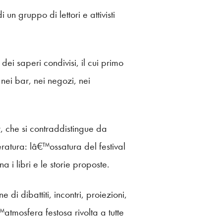
n gruppo di lettori e attivisti
i saperi condivisi, il cui primo
 nei bar, nei negozi, nei
er, che si contraddistingue da
teratura: lâ€™ossatura del festival
a i libri e le storie proposte.
 dibattiti, incontri, proiezioni,
™atmosfera festosa rivolta a tutte