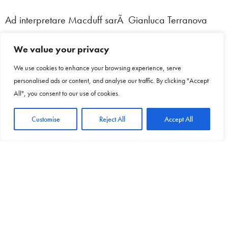
Ad interpretare Macduff sarÃ Gianluca Terranova
affermato tenore e volto noto anche del piccolo
We value your privacy
schermo per aver interpretato
Enrico Caruso
nel film
We use cookies to enhance your browsing experience, serve
per la TV di grande successo â€œ
Caruso, la voce
personalised ads or content, and analyse our traffic. By clicking "Accept
dellâ€™amore
â€.
All", you consent to our use of cookies.
Customise
Reject All
Accept All
Il regista di Macbeth sarÃ lâ€™affermato Andrea
Cigni che si avvarrÃ dei costumi di Valeria Donata
Bettella, le scene saranno curate da Dario Gessati.
La Stagione proseguirÃ (3-5-7 novembre) con un
omaggio a Fernando Botero, uno dei piÃ¹ importanti