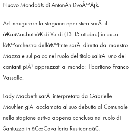
Nuovo Mondoâ€ di AntonÃ­n DvoÅ™Ã¡k.
Ad inaugurare la stagione operistica sarÃ il
â€œMacbethâ€ di Verdi (13-15 ottobre) in buca
lâ€™orchestra dellâ€™Ente sarÃ diretta dal maestro
Mazza e sul palco nel ruolo del titolo salirÃ uno dei
cantanti piÃ¹ apprezzati al mondo: il baritono Franco
Vassallo.
Lady Macbeth sarÃ interpretata da Gabrielle
Mouhlen giÃ acclamata al suo debutto al Comunale
nella stagione estiva appena conclusa nel ruolo di
Santuzza in â€œCavalleria Rusticanaâ€.