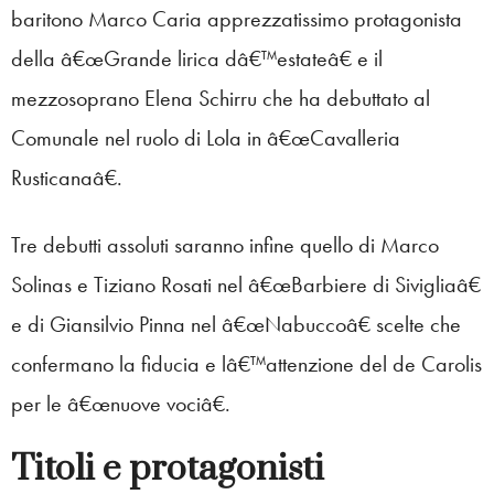
baritono Marco Caria apprezzatissimo protagonista
della â€œGrande lirica dâ€™estateâ€ e il
mezzosoprano Elena Schirru che ha debuttato al
Comunale nel ruolo di Lola in â€œCavalleria
Rusticanaâ€.
Tre debutti assoluti saranno infine quello di Marco
Solinas e Tiziano Rosati nel â€œBarbiere di Sivigliaâ€
e di Giansilvio Pinna nel â€œNabuccoâ€ scelte che
confermano la fiducia e lâ€™attenzione del de Carolis
per le â€œnuove vociâ€.
Titoli e protagonisti