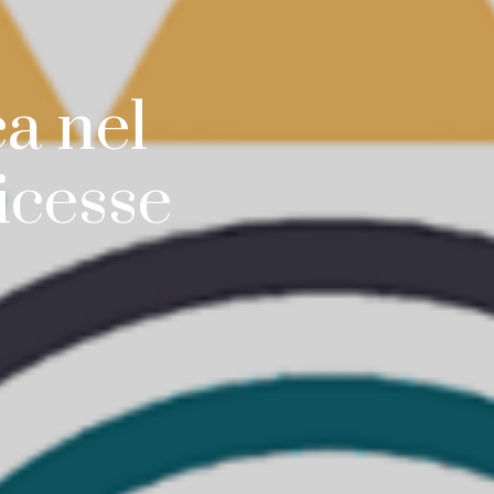
ca nel
icesse