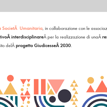
a SocietÃ Umanitaria
, in collaborazione con le associa
tivoÂ interdisciplinare
Â per la realizzazione di unaÂ
re
ito delÂ
progetto GiudicesseÂ 2030
.