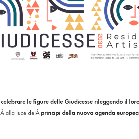
Â
celebrare le figure delle Giudicesse rileggendo il lor
a
Â alla luce deiÂ
principi della nuova agenda europe