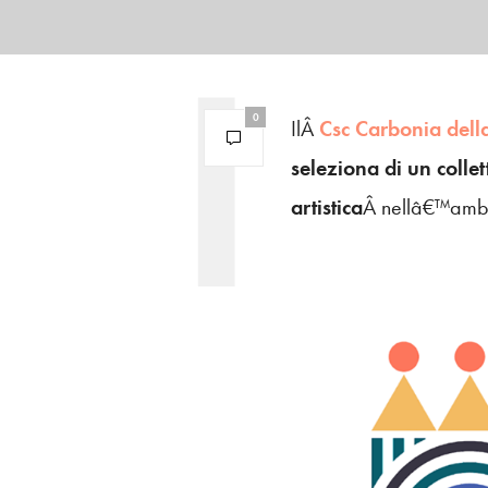
0
IlÂ
Csc Carbonia dell
seleziona di un collet
artistica
Â nellâ€™amb