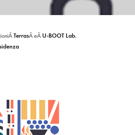
zioniÂ
Terras
Â eÂ
U-BOOT Lab
,
sidenza