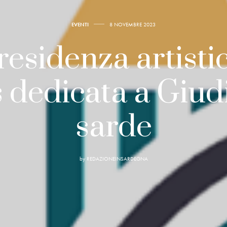
EVENTI
8 NOVEMBRE 2023
esidenza artisti
s dedicata a Giud
sarde
by
REDAZIONEINSARDEGNA