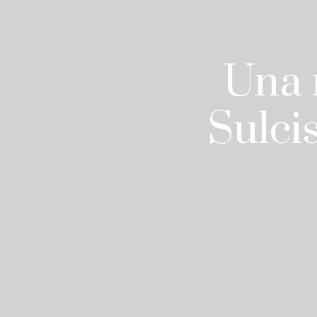
Una r
Sulci