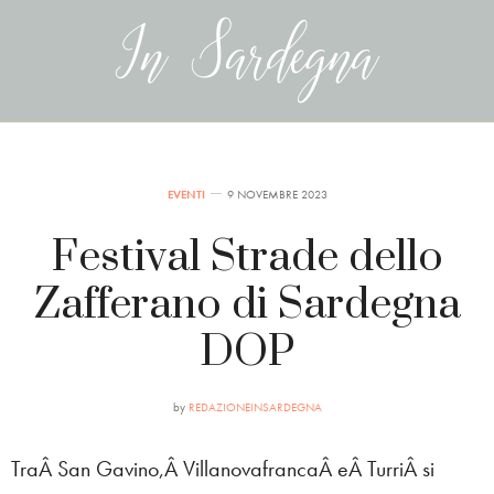
EVENTI
9 NOVEMBRE 2023
Festival Strade dello
Zafferano di Sardegna
DOP
by
REDAZIONEINSARDEGNA
TraÂ San Gavino,Â VillanovafrancaÂ eÂ TurriÂ si