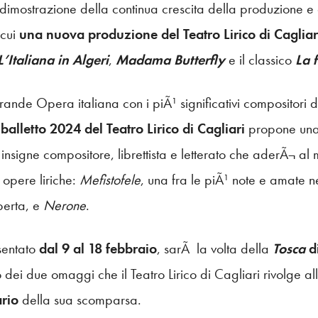
dimostrazione della continua crescita della produzione e del
 cui
una nuova produzione del Teatro Lirico di Cagliar
L’Italiana in Algeri
,
Madama Butterfly
e il classico
La 
rande Opera italiana con i piÃ¹ significativi compositori 
 balletto 2024 del Teatro Lirico di Cagliari
propone una 
 insigne compositore, librettista e letterato che aderÃ¬ a
 opere liriche:
Mefistofele
, una fra le piÃ¹ note e amate n
perta, e
Nerone
.
sentato
dal 9 al 18 febbraio
, sarÃ la volta della
Tosca
d
 dei due omaggi che il Teatro Lirico di Cagliari rivolge a
rio
della sua scomparsa.