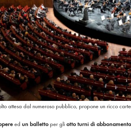
to attesa dal numeroso pubblico, propone un ricco cartell
opere
ed
un balletto
per gli
otto turni di abbonament