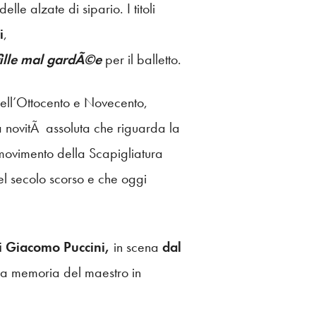
le alzate di sipario. I titoli
i
,
fille mal gardÃ©e
per il balletto.
dell’Ottocento e Novecento,
novitÃ assoluta che riguarda la
l movimento della Scapigliatura
el secolo scorso e che oggi
i
Giacomo Puccini,
in scena
dal
lla memoria del maestro in