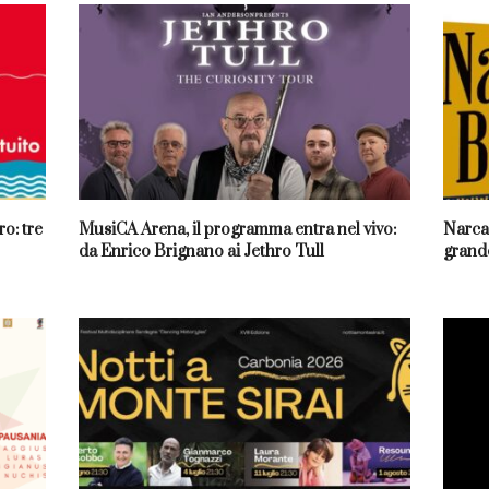
o: tre
MusiCA Arena, il programma entra nel vivo:
Narcao
da Enrico Brignano ai Jethro Tull
grande