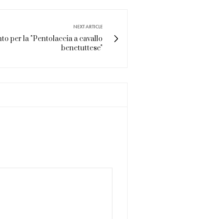
NEXT ARTICLE
nto per la "Pentolaccia a cavallo
benetuttese"