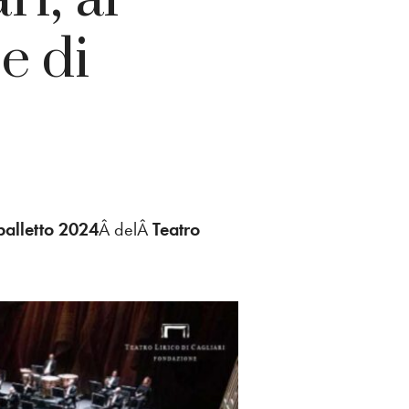
 e di
 balletto 2024
Â delÂ
Teatro