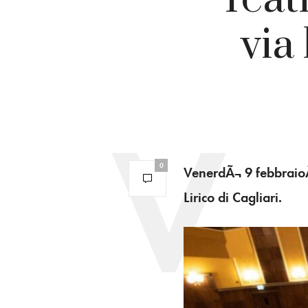
via 
0
VenerdÃ¬ 9 febbrai
Lirico di Cagliari.