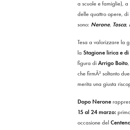
a scuole e famiglie), a 
delle quattro opere, di
sono:
Nerone
,
Tosca
,
Tesa a valorizzare la g
la
Stagione lirica e di
figura di
Arrigo Boito
,
che firmÃ² soltanto due
merita una giusta risco
Dopo Nerone
rappre
15 al 24 marzo:
primo
occasione del
Centena