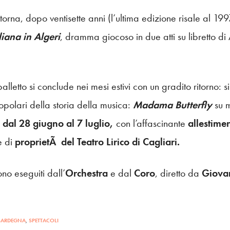
ritorna, dopo ventisette anni (l’ultima edizione risale al 19
liana in Algeri
, dramma giocoso in due atti su libretto di
balletto si conclude nei mesi estivi con un gradito ritorno:
opolari della storia della musica:
Madama Butterfly
su 
o
dal 28 giugno al 7 luglio,
con l’affascinante
allestimen
e di
proprietÃ del Teatro Lirico di Cagliari.
ono eseguiti dall’
Orchestra
e dal
Coro
, diretto da
Giova
SARDEGNA
,
SPETTACOLI