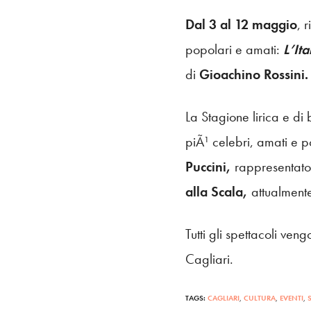
Dal 3 al 12 maggio
, 
popolari e amati:
L’Ita
di
Gioachino Rossini.
La Stagione lirica e di 
piÃ¹ celebri, amati e p
Puccini,
rappresentat
alla Scala,
attualment
Tutti gli spettacoli veng
Cagliari.
TAGS:
CAGLIARI
,
CULTURA
,
EVENTI
,