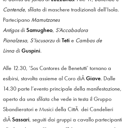
Cantende
, sfilata di maschere tradizionali dell’Isola.
Partecipano
Mamutzones
Antigos
di
Samugheo
,
S’Accabadora
Pianalzesa
,
S’Iscusorzu
di
Teti
e
Cambas de
Linna
di
Guspini
.
Alle 12.30, ‘Sos Cantores de Benetutti’ tornano a
esibirsi, stavolta assieme al Coro diÂ
Giave
. Dalle
14.30 parte l’evento principale della manifestazione,
aperto da una sfilata che vede in testa il Gruppo
Sbandieratori e Musici della CittÃ dei Candelieri
diÂ
Sassari
, seguiti dai gruppi a cavallo partecipanti