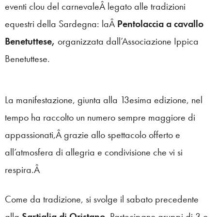
eventi clou del carnevaleÂ legato alle tradizioni
equestri della Sardegna: laÂ
Pentolaccia a cavallo
Benetuttese,
organizzata dall’Associazione Ippica
Benetuttese.
La manifestazione, giunta alla 13esima edizione, nel
tempo ha raccolto un numero sempre maggiore di
appassionati,Â grazie allo spettacolo offerto e
all’atmosfera di allegria e condivisione che vi si
respira.Â
Come da tradizione, si svolge il sabato precedente
alla
Sartiglia di Oristano
. Partecipano gruppi di 3 o